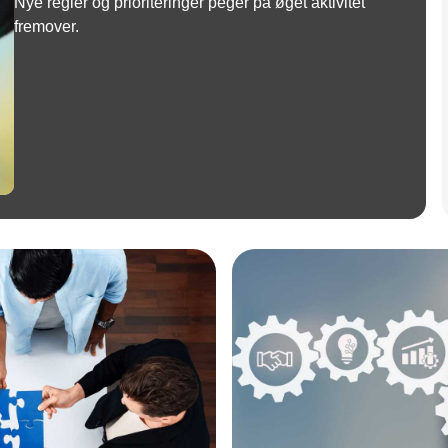
Nye regler og prioriteringer peger på øget aktivitet
fremover.
Annonce