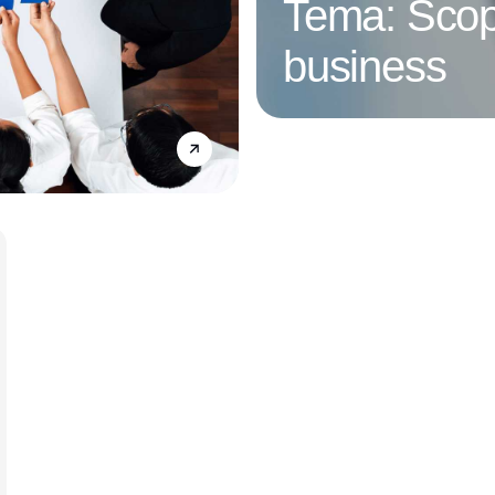
Tema: Scop
business
Annonce