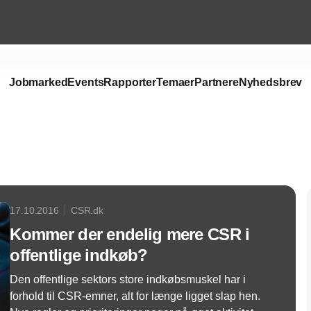
Jobmarked
Events
Rapporter
Temaer
Partnere
Nyhedsbrev
Annonce
17.10.2016
CSR.dk
Kommer der endelig mere CSR i
offentlige indkøb?
Den offentlige sektors store indkøbsmuskel har i
forhold til CSR-emner, alt for længe ligget slap hen.