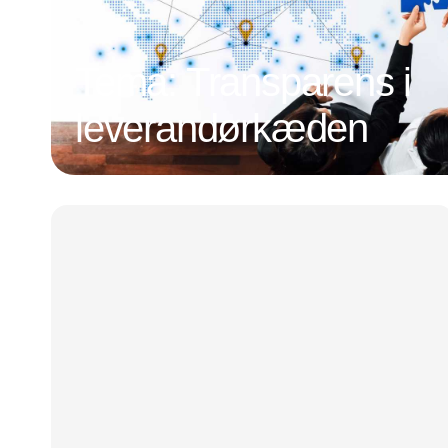
Tema: Transparens i
leverandørkæden