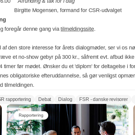
- 16.00
Afrunding & tak for i dag
Birgitte Mogensen, formand for CSR-udvalget
ing
ng foregår denne gang via
tilmeldingssite
.
 af den store interesse for årets dialogmøder, ser vi os n
pkræve et no-show gebyr på 300 kr., såfremt evt. afbud ikk
 timer før mødet. Ønsker du et 'diplom' for deltagelse i for
rnes obligatoriske efteruddannelse, så gør venligst opm
d tilmeldingen.
R rapportering
Debat
Dialog
FSR - danske revisorer
Rapportering