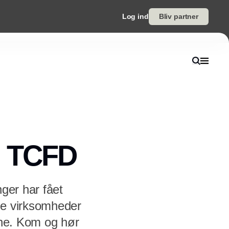
Log ind
Bliv partner
m TCFD
ger har fået
ke virksomheder
rne. Kom og hør