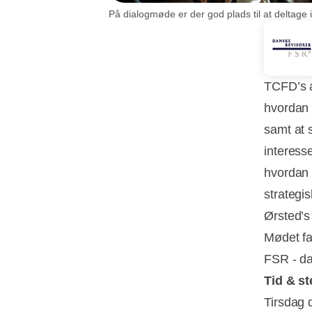
På dialogmøde er der god plads til at deltage 
TCFD’s a
hvordan 
samt at 
interess
hvordan 
strategis
Ørsted’s
Mødet fa
FSR - da
Tid & st
Tirsdag 