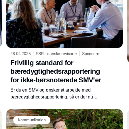
28.04.2025
FSR - danske revisorer
Sponseret
Frivillig standard for
bæredygtighedsrapportering
for ikke-børsnoterede SMV’er
Er du en SMV og ønsker at arbejde med
bæredygtighedsrapportering, så er der nu
kommet mere hjælp til, hvordan frivillig
bæredygtighedsrapportering kan udformes. I
slutningen af 2024 kom den ventede nye
Kommunikation
europæiske frivillige standard for SMV’ers