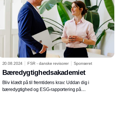
have, hvis rapporteringen ikke er perfekt det
(de) første år?
20.08.2024
FSR - danske revisorer
Sponseret
Bæredygtighedsakademiet
Bliv klædt på til fremtidens krav: Uddan dig i
bæredygtighed og ESG-rapportering på
Bæredygtighedsakademiet