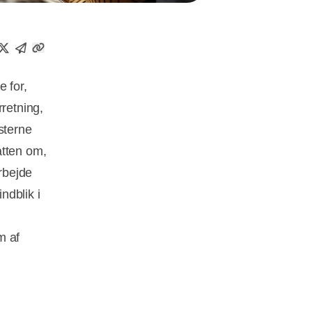
 for,
rretning,
sterne
atten om,
rbejde
ndblik i
m af