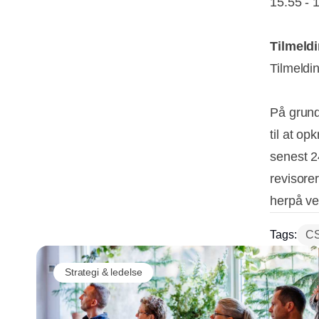
15.55 
Tilmeld
Tilmeldi
På grund
til at o
senest 24
revisore
herpå ve
Tags:
CS
Strategi & ledelse