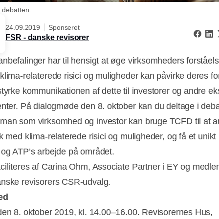
i debatten.
24.09.2019
Sponseret
FSR - danske revisorer
nbefalinger har til hensigt at øge virksomheders forståelse
klima-relaterede risici og muligheder kan påvirke deres fo
styrke kommunikationen af dette til investorer og andre ek
enter. På dialogmøde den 8. oktober kan du deltage i deb
man som virksomhed og investor kan bruge TCFD til at a
k med klima-relaterede risici og muligheder, og få et unikt i
 og ATP’s arbejde på området.
ciliteres af Carina Ohm, Associate Partner i EY og medle
nske revisorers CSR-udvalg.
ed
den 8. oktober 2019, kl. 14.00–16.00. Revisorernes Hus,