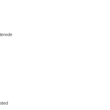
aterede
sted