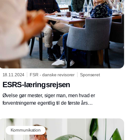
18.11.2024
FSR - danske revisorer
Sponseret
ESRS-læringsrejsen
Øvelse gør mester, siger man, men hvad er
forventningerne egentlig til de første års
ESRS-rapportering? Kan en virksomhed
omfattet af CSRD prioritere indholdet efter
erfaringer, aktuelle omstillingsplaner eller
Kommunikation
ressourcer? Hvilke konsekvenser kan det