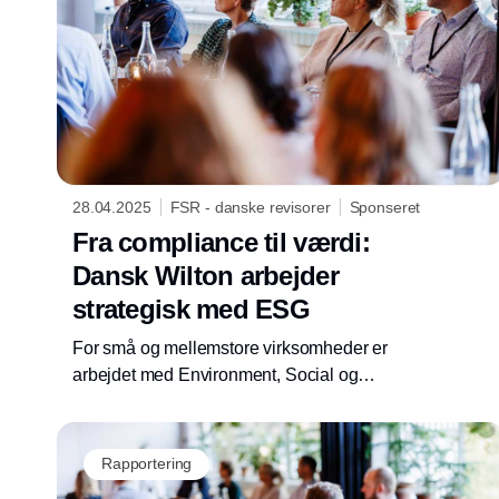
28.04.2025
FSR - danske revisorer
Sponseret
Fra compliance til værdi:
Dansk Wilton arbejder
strategisk med ESG
For små og mellemstore virksomheder er
arbejdet med Environment, Social og
Governance (ESG) en gylden mulighed for at
styrke konkurrenceevnen, skabe kundetillid
og sikre langsigtet vækst. En af de
Rapportering
virksomheder, der allerede har taget ESG til