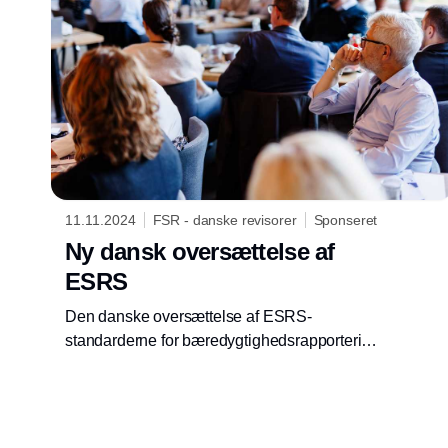
sig som en strategisk løftestang, er
tæppeproducenten Dansk Wilton.
11.11.2024
FSR - danske revisorer
Sponseret
Ny dansk oversættelse af
ESRS
Den danske oversættelse af ESRS-
standarderne for bæredygtighedsrapportering
er nu markant forbedret efter mange rettelser i
august 2024. FSR – danske revisorer og
andre organisationer har lagt pres på for at
sikre højere kvalitet i oversættelsen. Selvom