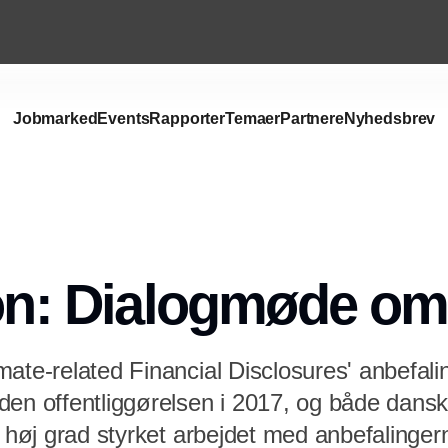
Jobmarked
Events
Rapporter
Temaer
Partnere
Nyhedsbrev
ion: Dialogmøde o
ate-related Financial Disclosures' anbefalin
den offentliggørelsen i 2017, og både dans
i høj grad styrket arbejdet med anbefalinge