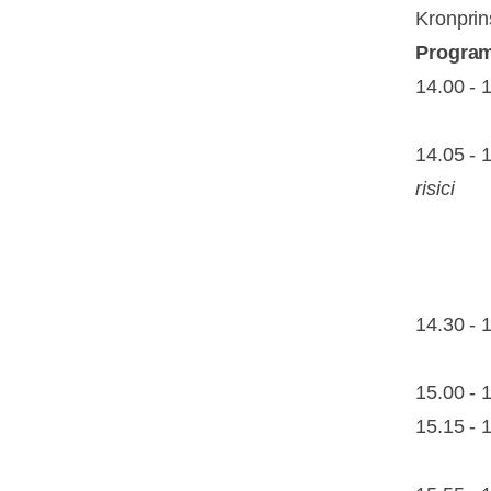
Kronpri
Progra
14.00 
Birgit
14.05 
risici
og 
Carin
14.30 
Johan
15.00 
15.15 
Christi