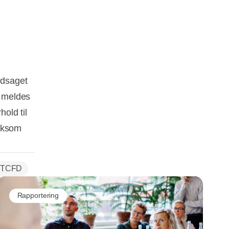
ødsaget
e meldes
hold til
ærksom
TCFD
Rapportering