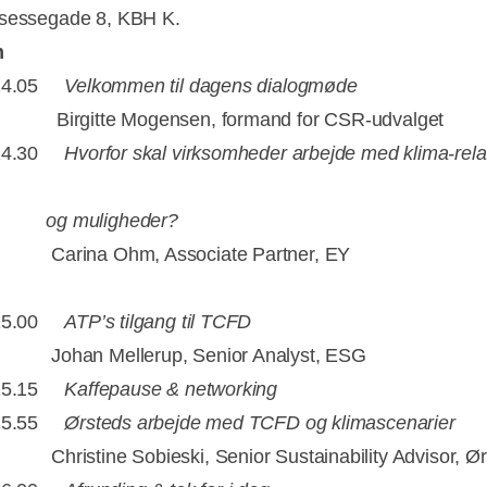
nsessegade 8, KBH K.
m
- 14.05
Velkommen til dagens dialogmøde
te Mogensen, formand for CSR-udvalget
- 14.30
Hvorfor skal virksomheder arbejde med klima-rel
muligheder?
a Ohm, Associate Partner, EY
- 15.00
ATP’s tilgang til TCFD
 Mellerup, Senior Analyst, ESG
- 15.15
Kaffepause & networking
- 15.55
Ørsteds arbejde med TCFD og klimascenarier
ne Sobieski, Senior Sustainability Advisor, Ør