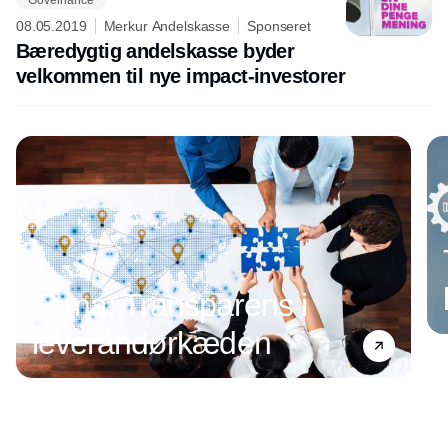
08.05.2019
Merkur Andelskasse
Sponseret
Bæredygtig andelskasse byder
velkommen til nye impact-investorer
Annonce
Tema: Transparens i
leverandørkæden
Annonce
Annonce