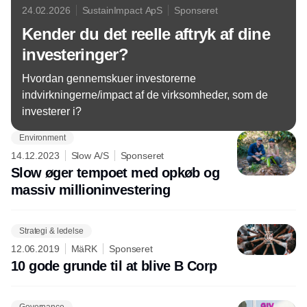
24.02.2026
SustainImpact ApS
Sponseret
Kender du det reelle aftryk af dine
investeringer?
Hvordan gennemskuer investorerne
indvirkningerne/impact af de virksomheder, som de
investerer i?
Environment
14.12.2023
Slow A/S
Sponseret
Slow øger tempoet med opkøb og
massiv millioninvestering
Strategi & ledelse
12.06.2019
MäRK
Sponseret
10 gode grunde til at blive B Corp
Governance