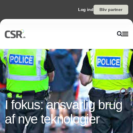
Log ind
Bliv partner
I fokus: ansvarlig brug
af nye teknologier