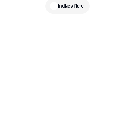
Indlæs flere
Udgiver
Horisont Gruppen a/s
Strandlodsvej 44
2300 København S
Telefon:
53506060
www.horisontgruppen.dk
Indhold
Environment
Strategi og
Partnere
Governance
ledelse
RSS-feed
Kommunikation
Værdikæden
Nyhedsbrev
Rapportering
Rapporter og