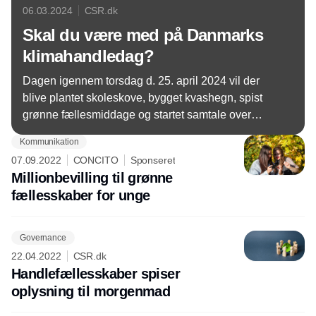
06.03.2024
CSR.dk
Skal du være med på Danmarks
klimahandledag?
Dagen igennem torsdag d. 25. april 2024 vil der
blive plantet skoleskove, bygget kvashegn, spist
grønne fællesmiddage og startet samtale over
frokostbordene i landets kantiner: Hvad kan vi gøre
Kommunikation
anderledes?
07.09.2022
CONCITO
Sponseret
Millionbevilling til grønne
fællesskaber for unge
Governance
22.04.2022
CSR.dk
Handlefællesskaber spiser
oplysning til morgenmad