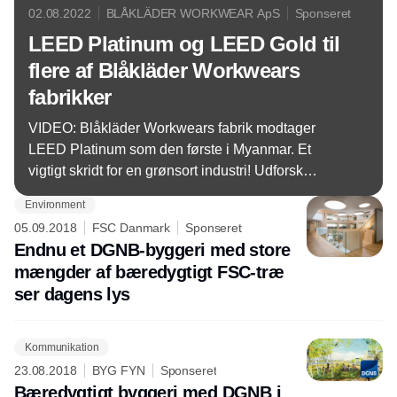
02.08.2022
BLÅKLÄDER WORKWEAR ApS
Sponseret
LEED Platinum og LEED Gold til
flere af Blåkläder Workwears
fabrikker
VIDEO: Blåkläder Workwears fabrik modtager
LEED Platinum som den første i Myanmar. Et
vigtigt skridt for en grønsort industri! Udforsk
videoen, og stil skarpt på ansvarlig
Environment
tekstilproduktion.
05.09.2018
FSC Danmark
Sponseret
Endnu et DGNB-byggeri med store
mængder af bæredygtigt FSC-træ
ser dagens lys
Kommunikation
23.08.2018
BYG FYN
Sponseret
Bæredygtigt byggeri med DGNB i