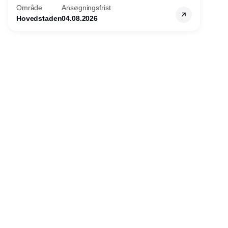
Område
Ansøgningsfrist
virksomheder?
Hovedstaden
04.08.2026
Annonce
Udgiver
Horisont Gruppen a/s
Strandlodsvej 44
2300 København S
Telefon:
53506060
www.horisontgruppen.dk
Indhold
Environment
Strategi og
Partnere
Governance
ledelse
RSS-feed