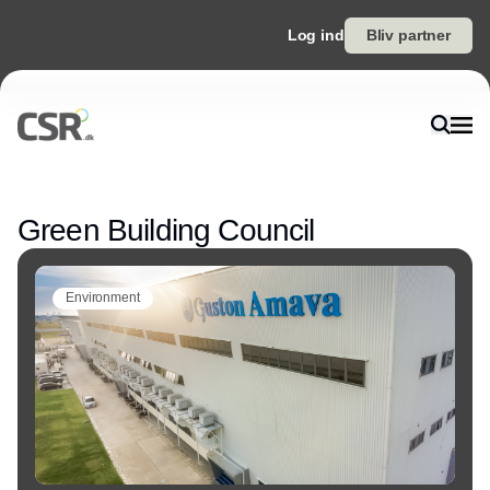
Log ind
Bliv partner
Annonce
Green Building Council
Environment