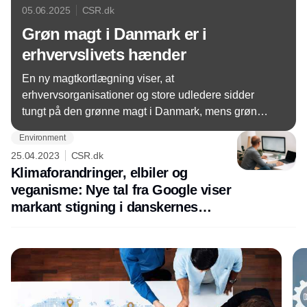
05.06.2025
CSR.dk
Grøn magt i Danmark er i
erhvervslivets hænder
En ny magtkortlægning viser, at
erhvervsorganisationer og store udledere sidder
tungt på den grønne magt i Danmark, mens grønne
civilsamfundsorganisationer næsten ikke er
Environment
repræsenteret. Det kan påvirke både tempo og
25.04.2023
CSR.dk
retning i den grønne omstilling.
Klimaforandringer, elbiler og
veganisme: Nye tal fra Google viser
markant stigning i danskernes
grønne interesse
Annonce