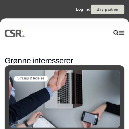
Log ind
Bliv partner
Annonce
Grønne interesserer
Strategi & ledelse