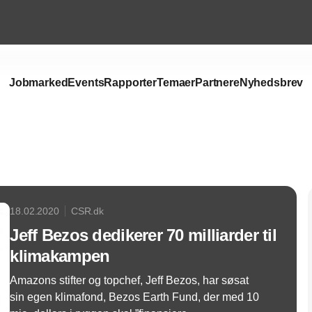
Jobmarked
Events
Rapporter
Temaer
Partnere
Nyhedsbrev
Annonce
18.02.2020
CSR.dk
Jeff Bezos dedikerer 70 milliarder til
klimakampen
Amazons stifter og topchef, Jeff Bezos, har søsat
sin egen klimafond, Bezos Earth Fund, der med 10