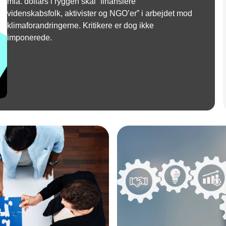
mia. dollars i ryggen skal ”finansiere
videnskabsfolk, aktivister og NGO’er” i arbejdet mod
klimaforandringerne. Kritikere er dog ikke
imponerede.
Annonce