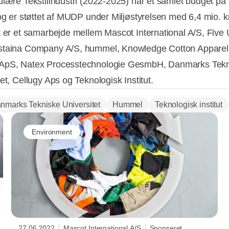
ulære Tekstilindustri (2022-2025) har et samlet budget på
 og er støttet af MUDP under Miljøstyrelsen med 6,4 mio. kr
t er et samarbejde mellem Mascot International A/S, Five 
taina Company A/S, hummel, Knowledge Cotton Apparel, 
ApS, Natex Processtechnologie GesmbH, Danmarks Tekn
et, Cellugy Aps og Teknologisk Institut.
nmarks Tekniske Universitet
Hummel
Teknologisk institut
Environment
27.06.2022
Mascot International A/S
Sponseret