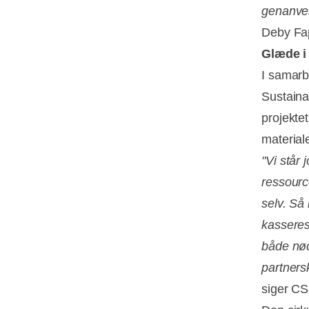
genanven
Deby Fapy
Glæde i
I samarb
Sustaina
projekte
material
"Vi står 
ressourc
selv. Så
kasseres 
både nød
partners
siger CS