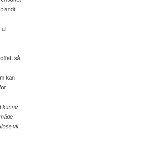
 blandt
 af
offet, så
om kan
for
at kunne
n måde
lose vil