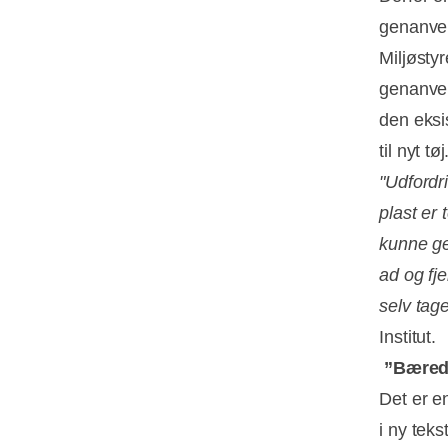
genanvend
Miljøsty
genanvend
den eksi
til nyt tøj
"Udfordr
plast er 
kunne ge
ad og fj
selv tag
Institut.
”Bæredy
Det er e
i ny tek