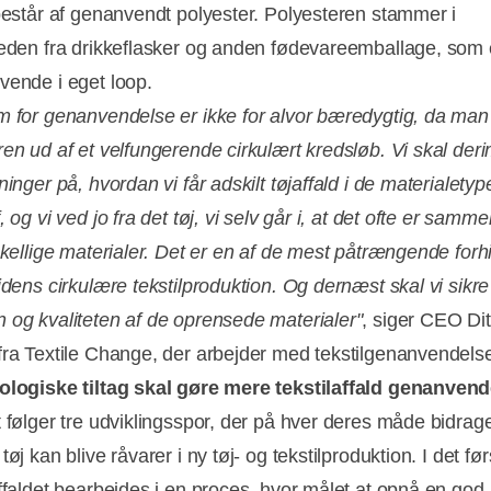
 består af genanvendt polyester. Polyesteren stammer i
heden fra drikkeflasker og anden fødevareemballage, som
vende i eget loop.
m for genanvendelse er ikke for alvor bæredygtig, da man
ren ud af et velfungerende cirkulært kredsløb. Vi skal der
ninger på, hvordan vi får adskilt tøjaffald i de materialetyp
, og vi ved jo fra det tøj, vi selv går i, at det ofte er samm
rskellige materialer. Det er en af de mest påtrængende forh
idens cirkulære tekstilproduktion. Og dernæst skal vi sikre
 og kvaliteten af de oprensede materialer"
, siger CEO Dit
fra Textile Change, der arbejder med tekstilgenanvendels
ologiske tiltag skal gøre mere tekstilaffald genanvend
 følger tre udviklingsspor, der på hver deres måde bidrager 
tøj kan blive råvarer i ny tøj- og tekstilproduktion. I det fø
affaldet bearbejdes i en proces, hvor målet at opnå en god,