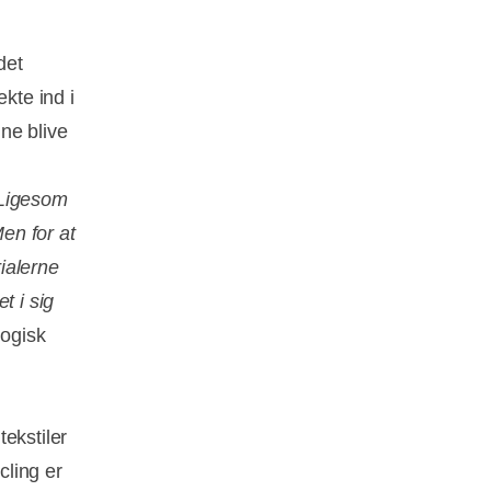
det
kte ind i
ne blive
 Ligesom
Men for at
ialerne
t i sig
logisk
ekstiler
cling er