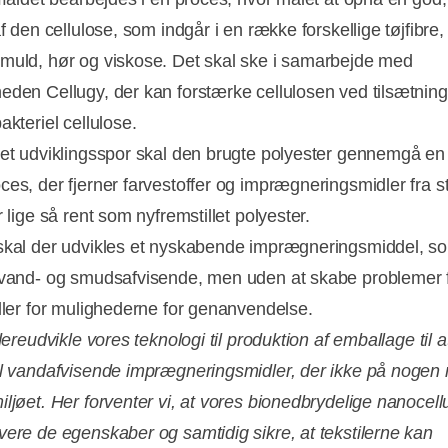
af den cellulose, som indgår i en række forskellige tøjfibre,
muld, hør og viskose. Det skal ske i samarbejde med
eden Cellugy, der kan forstærke cellulosen ved tilsætning
akteriel cellulose.
det udviklingsspor skal den brugte polyester gennemgå en
ces, der fjerner farvestoffer og imprægneringsmidler fra st
r lige så rent som nyfremstillet polyester.
skal der udvikles et nyskabende imprægneringsmiddel, s
 vand- og smudsafvisende, men uden at skabe problemer 
eller for mulighederne for genanvendelse.
idereudvikle vores teknologi til produktion af emballage til 
il vandafvisende imprægneringsmidler, der ikke på noge
ljøet. Her forventer vi, at vores bionedbrydelige nanocellu
vere de egenskaber og samtidig sikre, at tekstilerne kan