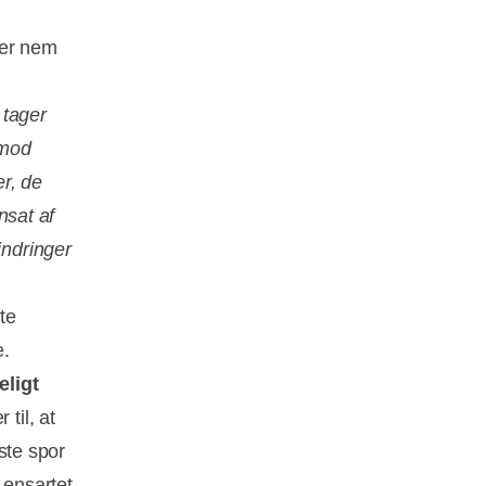
 er nem
 tager
imod
er, de
ensat af
indringer
te
e.
eligt
til, at
rste spor
 ensartet