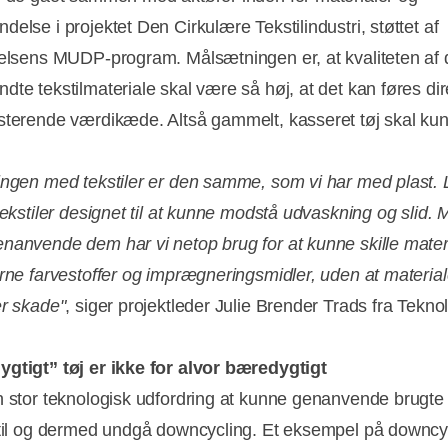
else i projektet Den Cirkulære Tekstilindustri, støttet af
relsens MUDP-program. Målsætningen er, at kvaliteten af 
te tekstilmateriale skal være så høj, at det kan føres dire
sterende værdikæde. Altså gammelt, kasseret tøj skal kun
.
ingen med tekstiler er den samme, som vi har med plast.
tekstiler designet til at kunne modstå udvaskning og slid. 
nanvende dem har vi netop brug for at kunne skille mater
erne farvestoffer og imprægneringsmidler, uden at materiale
er skade"
, siger projektleder Julie Brender Trads fra Tekno
gtigt” tøj er ikke for alvor bæredygtigt
n stor teknologisk udfordring at kunne genanvende brugte t
stil og dermed undgå downcycling. Et eksempel på downcy