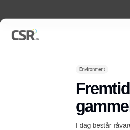
Environment
Fremtide
gammelt
I dag består råvare