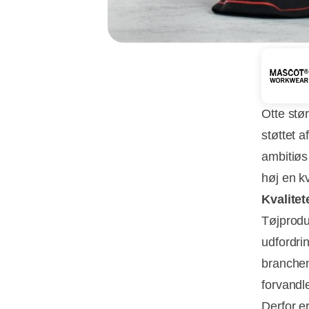
Otte stø
støttet 
ambitiøs
høj en kv
Kvalitet
Tøjprod
udfordri
branchen 
forvandle
Derfor e