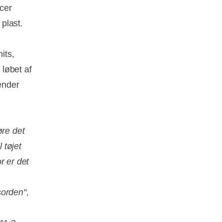
icer
 plast.
its,
løbet af
ender
øre det
 tøjet
or er det
sorden"
,