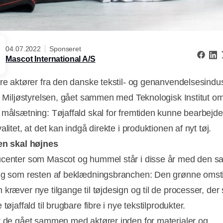
04.07.2022
Sponseret
Mascot International A/S
rre aktører fra den danske tekstil- og genanvendelsesindust
af Miljøstyrelsen, gået sammen med Teknologisk Institut o
 målsætning: Tøjaffald skal for fremtiden kunne bearbejdes
alitet, at det kan indgå direkte i produktionen af nyt tøj.
en skal højnes
ucenter som Mascot og hummel står i disse år med den 
ng som resten af beklædningsbranchen: Den grønne omstil
kræver nye tilgange til tøjdesign og til de processer, der 
 tøjaffald til brugbare fibre i nye tekstilprodukter.
r de gået sammen med aktører inden for materialer og