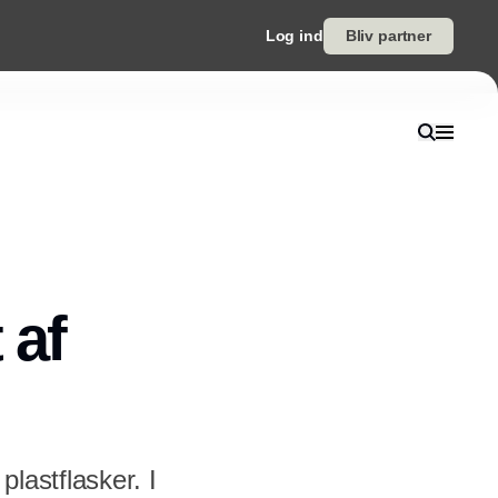
Log ind
Bliv partner
 af
plastflasker. I