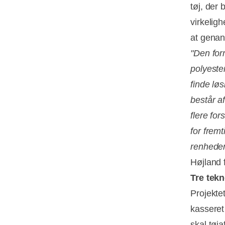
tøj, der
virkelig
at genan
"Den for
polyeste
finde løs
består af
flere fo
for fremt
renheden
Højland 
Tre tekn
Projektet
kasseret 
skal tøj