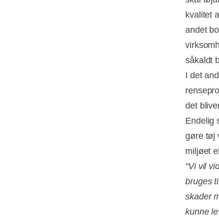
kvalitet 
andet bo
virksomh
såkaldt b
I det an
rensepro
det blive
Endelig 
gøre tøj
miljøet 
"Vi vil v
bruges t
skader mi
kunne le