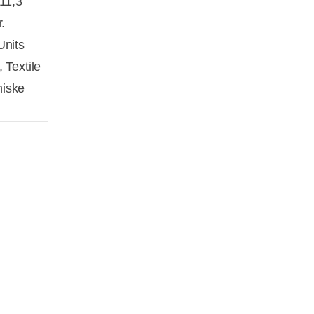
 11,3
.
Units
Textile
iske