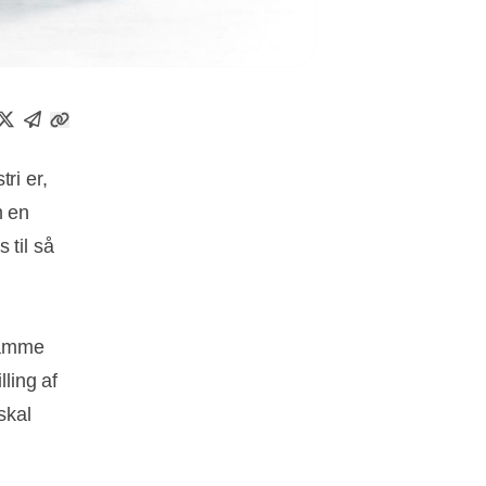
ri er,
m en
 til så
samme
ling af
skal