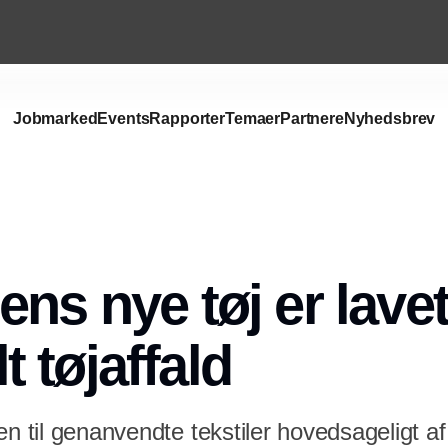
Jobmarked
Events
Rapporter
Temaer
Partnere
Nyhedsbrev
ns nye tøj er lavet
 tøjaffald
n til genanvendte tekstiler hovedsageligt af 