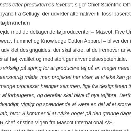
des efter produkternes levetid"
, siger Chief Scientific Off
ane fra Cellugy, der udvikler alternativer til fossilbaseret
 tøjbranchen
ejde med de deltagende tøjproducenter – Mascot, Five Un
wear, hummel og Knowledge Cotton Apparel – bliver der i 
t udviklet designguides, der skal sikre, at de fremover anv
er af høj kvalitet og med stort genanvendelsespotentiale.
jo virkelig på spring for at producere tøj på en meget mere
eansvarlig måde, men projektet her viser, at vi ikke kan g
 mange processer hænger sammen, lige fra designfasen til
af forbrugeren, og derefter skal blive til nye tøjfibre. Derf
vendigt, vigtigt og spændende at være en del af et større
kab, hvor vi kommer til at rykke noget på den grønne dag
R-chef Kristina Vigen fra Mascot International A/S.