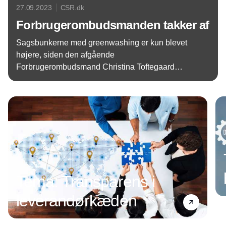
27.09.2023
CSR.dk
Forbrugerombudsmanden takker af
Sagsbunkerne med greenwashing er kun blevet
højere, siden den afgående
Forbrugerombudsmand Christina Toftegaard
Nielsen har siddet på posten. Et problem, hun
Annonce
kalder et kollektivt selvmål for erhvervslivet.
Tema: Transparens i
leverandørkæden