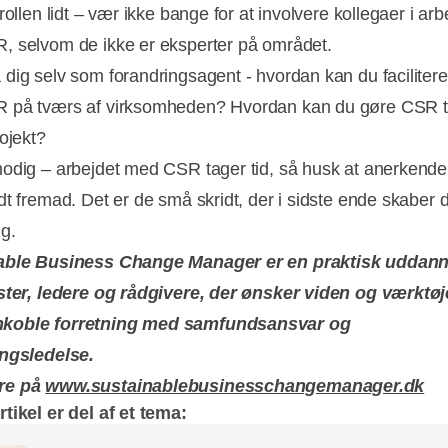
rollen lidt – vær ikke bange for at involvere kollegaer i arb
 selvom de ikke er eksperter på området.
dig selv som forandringsagent - hvordan kan du facilitere
på tværs af virksomheden? Hvordan kan du gøre CSR ti
rojekt?
odig – arbejdet med CSR tager tid, så husk at anerkend
dt fremad. Det er de små skridt, der i sidste ende skaber 
ng.
able Business Change Manager er en praktisk uddann
ster, ledere og rådgivere, der ønsker viden og værktøjer
oble forretning med samfundsansvar og
ingsledelse.
re på
www.sustainablebusinesschangemanager.dk
tikel er del af et tema: