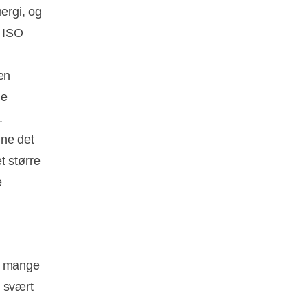
ergi, og
t ISO
en
ge
.
nne det
t større
e
er mange
e svært