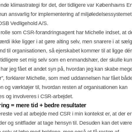
ende klimastrategi for det, der tidligere var Københavns En
 hun ansvarlig for implementering af miljøledelsessysteme
DSB Vedligehold A/S.
e rolle som CSR-forandringsagent har Michelle indset, at d
ærdi ikke ligger i at gøre alting selv, men snarere i at sæl
nd til organisationen, så ejerskabet kommer til at ligge dér
 tidligere set mig selv som en enmandshær, der skulle ku
 har jeg fået et andet syn på, hvordan jeg kan skabe mege
er”, forklarer Michelle, som med uddannelsen har fået båd
on og værktøjer til, hvordan resten af organisationen kan
s og involveres i CSR-arbejdet.
ring = mere tid + bedre resultater
reste ved at arbejde med CSR i min kontekst er, at der 
er og snitflader at tage hensyn til. Desuden kan det vær
e selv at løbe med boldene, men også at få resten af