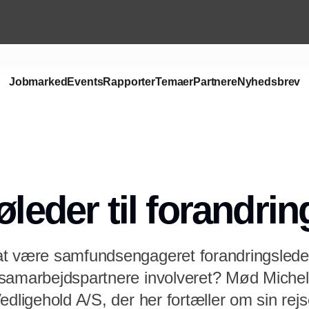
Jobmarked
Events
Rapporter
Temaer
Partnere
Nyhedsbrev
øleder til forandri
at være samfundsengageret forandringslede
samarbejdspartnere involveret? Mød Michel
dligehold A/S, der her fortæller om sin rejse 