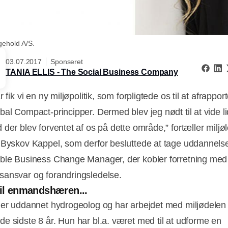
gehold A/S.
03.07.2017
Sponseret
TANIA ELLIS - The Social Business Company
r fik vi en ny miljøpolitik, som forpligtede os til at afrappor
bal Compact-principper. Dermed blev jeg nødt til at vide l
 der blev forventet af os på dette område,” fortæller miljø
 Byskov Kappel, som derfor besluttede at tage uddannels
ble Business Change Manager, der kobler forretning med
ansvar og forandringsledelse.
til enmandshæren...
 er uddannet hydrogeolog og har arbejdet med miljødele
e sidste 8 år. Hun har bl.a. været med til at udforme en