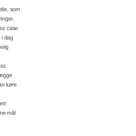
elle, som
ringer.
ss case
 i dag
elig
ess
 lægge
kan køre
med
ine mål