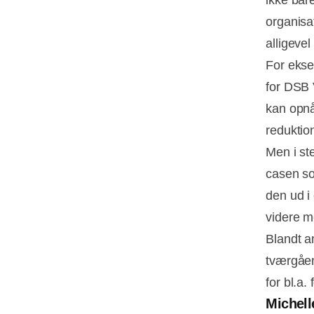
organisa
alligeve
For ekse
for DSB 
kan opnå
reduktio
Men i st
casen so
den ud i
videre m
Blandt a
tværgåen
for bl.a.
Michell