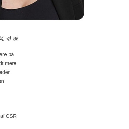
tere på
idt mere
leder
en
n af CSR