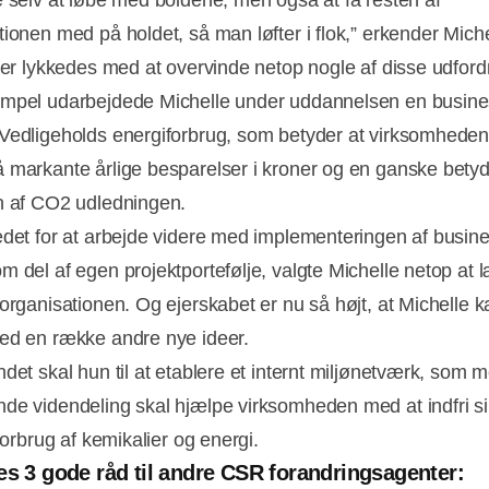
tionen med på holdet, så man løfter i flok,” erkender Mich
l er lykkedes med at overvinde netop nogle af disse udford
mpel udarbejdede Michelle under uddannelsen en busine
Vedligeholds energiforbrug, som betyder at virksomheden
 markante årlige besparelser i kroner og en ganske betyd
n af CO2 udledningen.
edet for at arbejde videre med implementeringen af busin
m del af egen projektportefølje, valgte Michelle netop at
 organisationen. Og ejerskabet er nu så højt, at Michelle 
ed en række andre nye ideer.
ndet skal hun til at etablere et internt miljønetværk, som 
de videndeling skal hjælpe virksomheden med at indfri s
 forbrug af kemikalier og energi.
es 3 gode råd til andre CSR forandringsagenter: