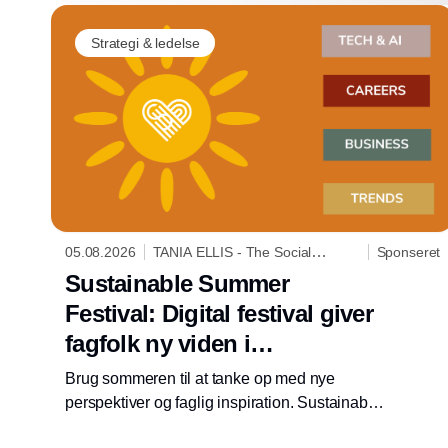
Strategi & ledelse
05.08.2026
TANIA ELLIS - The Social
Sponseret
Business Company
Sustainable Summer
Festival: Digital festival giver
fagfolk ny viden i
sommertempo
Brug sommeren til at tanke op med nye
perspektiver og faglig inspiration. Sustainable
Summer Festival giver adgang til fire digitale