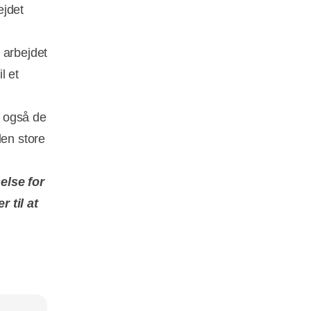
ejdet
 arbejdet
l et
e også de
den store
else for
 til at