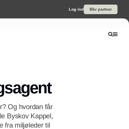
Log ind
Bliv partner
ngsagent
r? Og hvordan får
le Byskov Kappel,
fra miljøleder til