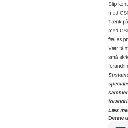
Slip kont
med CSR,
Tænk på 
med CSR 
fælles p
Vær tålm
små skri
forandri
Sustain
speciali
sammenk
forandr
Læs me
Denne ar