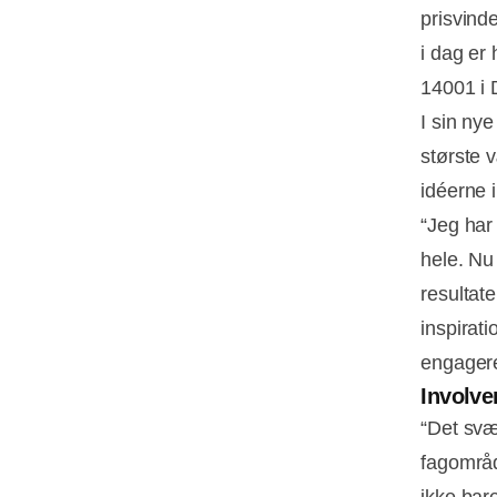
prisvind
i dag er
14001 i 
I sin ny
største v
idéerne i
“Jeg har
hele. Nu
resultat
inspirati
engagere
Involve
“Det svæ
fagområd
ikke bar