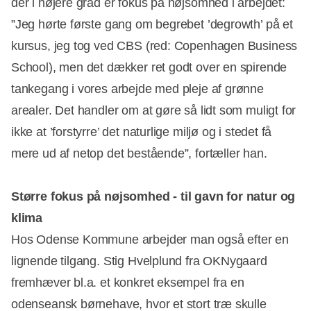
der i højere grad er fokus på nøjsomhed i arbejdet:
”Jeg hørte første gang om begrebet ’degrowth’ på et
kursus, jeg tog ved CBS (red: Copenhagen Business
School), men det dækker ret godt over en spirende
tankegang i vores arbejde med pleje af grønne
arealer. Det handler om at gøre så lidt som muligt for
ikke at ’forstyrre’ det naturlige miljø og i stedet få
mere ud af netop det bestående”, fortæller han.
Større fokus på nøjsomhed - til gavn for natur og
klima
Hos Odense Kommune arbejder man også efter en
lignende tilgang. Stig Hvelplund fra OKNygaard
fremhæver bl.a. et konkret eksempel fra en
odenseansk børnehave, hvor et stort træ skulle