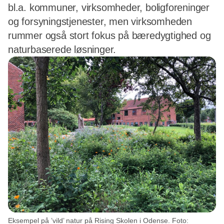
bl.a. kommuner, virksomheder, boligforeninger
og forsyningstjenester, men virksomheden
rummer også stort fokus på bæredygtighed og
naturbaserede løsninger.
Eksempel på ’vild’ natur på Rising Skolen i Odense. Foto: