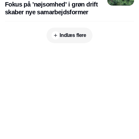
Fokus på ’nøjsomhed’ i grøn drift
skaber nye samarbejdsformer
Indlæs flere
Udgiver
Horisont Gruppen a/s
Strandlodsvej 44
2300 København S
Telefon:
53506060
www.horisontgruppen.dk
Indhold