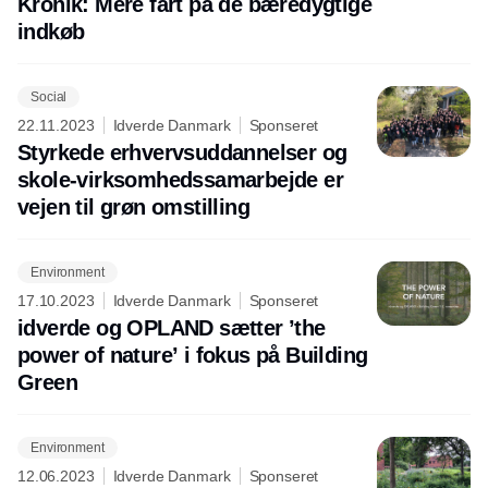
Kronik: Mere fart på de bæredygtige
indkøb
Social
22.11.2023
Idverde Danmark
Sponseret
Styrkede erhvervsuddannelser og
skole-virksomhedssamarbejde er
vejen til grøn omstilling
Environment
17.10.2023
Idverde Danmark
Sponseret
idverde og OPLAND sætter ’the
power of nature’ i fokus på Building
Green
Environment
12.06.2023
Idverde Danmark
Sponseret