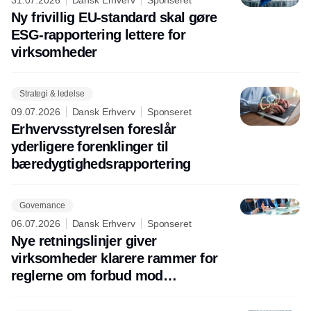
31.07.2026
Dansk Erhverv
Sponseret
Ny frivillig EU-standard skal gøre
ESG-rapportering lettere for
virksomheder
Strategi & ledelse
09.07.2026
Dansk Erhverv
Sponseret
Erhvervsstyrelsen foreslår
yderligere forenklinger til
bæredygtighedsrapportering
Governance
06.07.2026
Dansk Erhverv
Sponseret
Nye retningslinjer giver
virksomheder klarere rammer for
reglerne om forbud mod
tvangsarbejde – her er 4 ting, du
skal vide som virksomhed