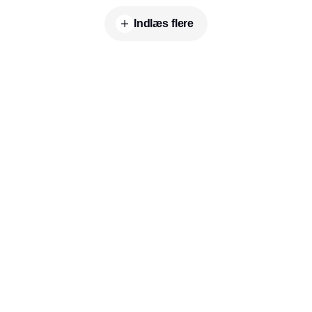
Indlæs flere
Udgiver
Horisont Gruppen a/s
Strandlodsvej 44
2300 København S
Telefon:
53506060
www.horisontgruppen.dk
Indhold
Environment
Strategi og
Partnere
Governance
ledelse
RSS-feed
Kommunikation
Værdikæden
Nyhedsbrev