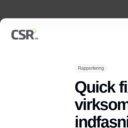
Rapportering
Quick fi
virkso
indfasn