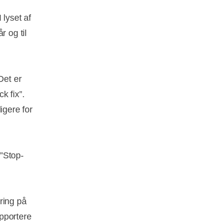
 lyset af
r og til
Det er
k fix”.
igere for
”Stop-
ring på
apportere