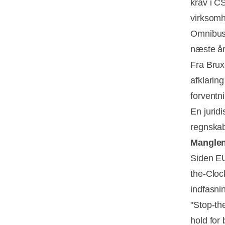
krav i C
virksomh
Omnibus e
næste år
Fra Brux
afklarin
forventn
En jurid
regnska
Manglen
Siden EU
the-Clock
indfasni
"Stop-th
hold for 