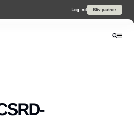
Log ind
Bliv partner
 CSRD-