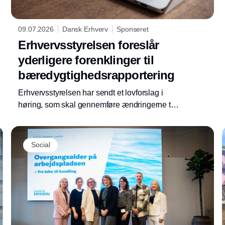
09.07.2026
Dansk Erhverv
Sponseret
Erhvervsstyrelsen foreslår
yderligere forenklinger til
bæredygtighedsrapportering
Erhvervsstyrelsen har sendt et lovforslag i
høring, som skal gennemføre ændringerne til
CSRD i dansk ret. Få overblik over de
vigtigste ændringer og den videre proces.
Social