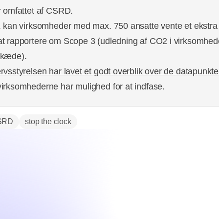
r omfattet af CSRD.
. kan virksomheder med max. 750 ansatte vente et ekstra
t rapportere om Scope 3 (udledning af CO2 i virksomhe
ikæde).
rvsstyrelsen har lavet et godt overblik over de datapunkte
irksomhederne har mulighed for at indfase.
SRD
stop the clock