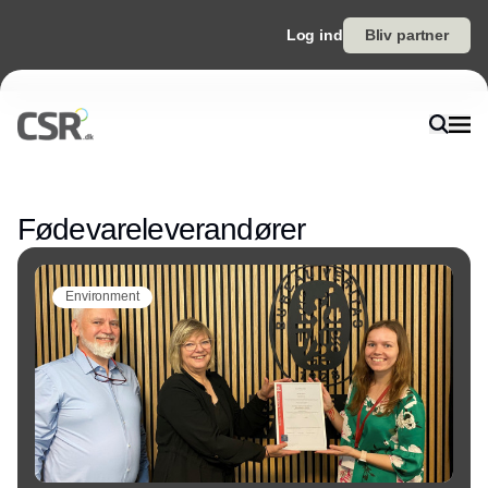
Log ind
Bliv partner
Annonce
Fødevareleverandører
Environment