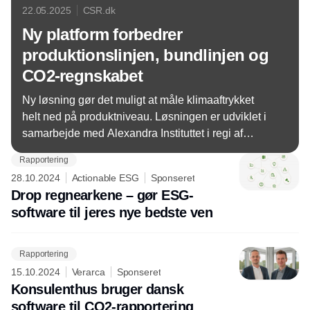
22.05.2025
CSR.dk
Ny platform forbedrer
produktionslinjen, bundlinjen og
CO2-regnskabet
Ny løsning gør det muligt at måle klimaaftrykket
helt ned på produktniveau. Løsningen er udviklet i
samarbejde med Alexandra Instituttet i regi af
projektet Afkobling 2030.
Rapportering
28.10.2024
Actionable ESG
Sponseret
Drop regnearkene – gør ESG-
software til jeres nye bedste ven
Rapportering
15.10.2024
Verarca
Sponseret
Konsulenthus bruger dansk
software til CO2-rapportering