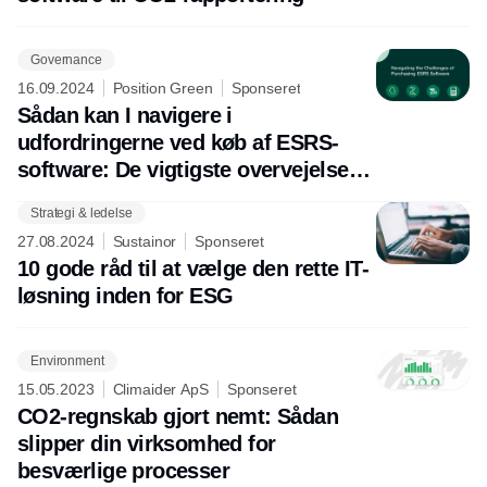
Governance
16.09.2024
Position Green
Sponseret
Sådan kan I navigere i
udfordringerne ved køb af ESRS-
software: De vigtigste overvejelser
anno 2024
Strategi & ledelse
Annonce
27.08.2024
Sustainor
Sponseret
10 gode råd til at vælge den rette IT-
løsning inden for ESG
Environment
15.05.2023
Climaider ApS
Sponseret
CO2-regnskab gjort nemt: Sådan
slipper din virksomhed for
besværlige processer