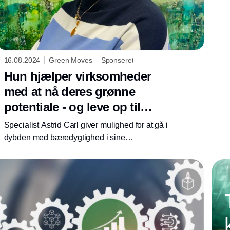
16.08.2024
Green Moves
Sponseret
Hun hjælper virksomheder
med at nå deres grønne
potentiale - og leve op til
ESG-krav
Specialist Astrid Carl giver mulighed for at gå i
dybden med bæredygtighed i sine
virksomhedsforløb. Hun bringer viden,
kompetencer og nye strategiske perspektiver
ind, og medarbejderne opdager typisk nye
handlemuligheder. Særligt ét sted kan mange
forbedre sig, fortæller hun.