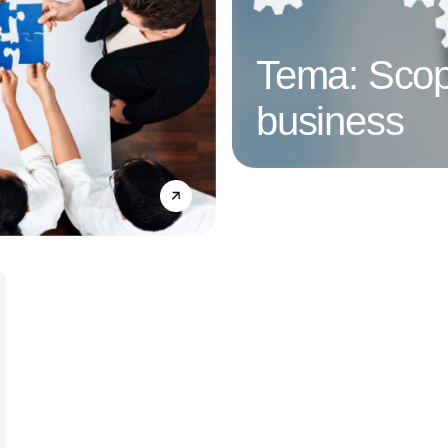
Tema: Scop
business
Annonce