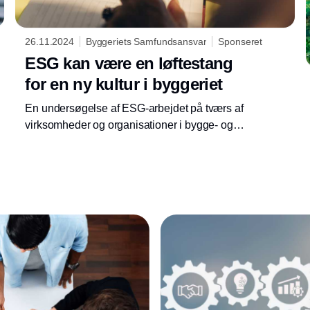
26.11.2024
Byggeriets Samfundsansvar
Sponseret
ESG kan være en løftestang
for en ny kultur i byggeriet
En undersøgelse af ESG-arbejdet på tværs af
virksomheder og organisationer i bygge- og
anlægsbranchen viser, at byggeriets kultur
udfordrer implementeringen af ESG-kravene.
Bl.a. udfordres ESG-rapporteringen af et fokus
på de enkelte byggeprojekter fremfor på
Annonce
virksomheden eller organisationen som
helhed. Derudover er der behov for at fremme
nye og mere inddragende måder at
samarbejde på, både internt med at koble og
sætte nye fagligheder i spil, og eksternt
mellem aktørerne i byggeprojekters
værdikæde.