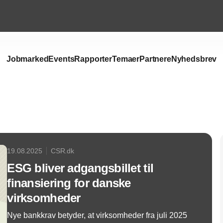
Jobmarked
Events
Rapporter
Temaer
Partnere
Nyhedsbrev
Annonce
19.08.2025
CSR.dk
ESG bliver adgangsbillet til
finansiering for danske
virksomheder
Nye bankkrav betyder, at virksomheder fra juli 2025