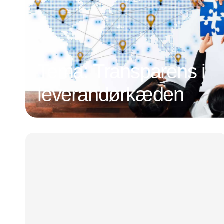
Tema: Transparens i
leverandørkæden