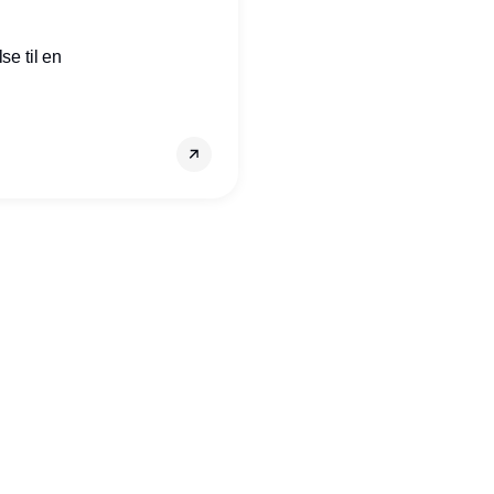
se til en
Annonce