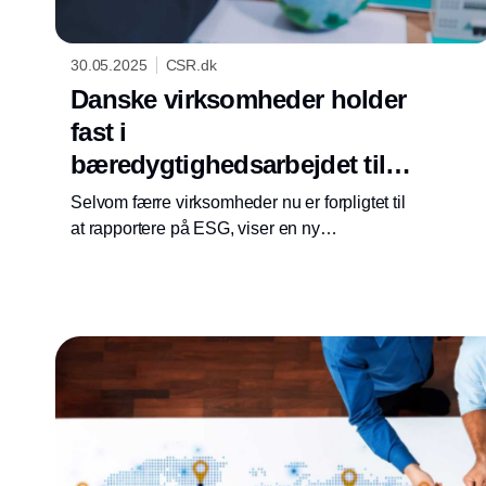
30.05.2025
CSR.dk
Danske virksomheder holder
fast i
bæredygtighedsarbejdet til
trods for lettelser i
Selvom færre virksomheder nu er forpligtet til
rapporteringskrav
at rapportere på ESG, viser en ny
undersøgelse, at størstedelen af dem, der
allerede er i gang, intensiverer deres indsats
og omlægger ressourcerne til konkrete klima-
og bæredygtighedsprojekter.