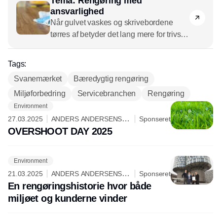
Tema: Rengøring med
ansvarlighed
Når gulvet vaskes og skrivebordene
tørres af betyder det lang mere for trivsel
og sundhed, end man måske skulle tro.
Hvordan kan opgaven med
Tags:
erhvervsrengøring udføres, så den
Svanemærket
Bæredygtig rengøring
leverer på trivsel og samtidig tager
Miljøforbedring
hensyn til miljø og de mennesker, der
Servicebranchen
Rengøring
udfører den?
Environment
27.03.2025
ANDERS ANDERSENS
Sponseret
RENGØRING
OVERSHOOT DAY 2025
Environment
21.03.2025
ANDERS ANDERSENS
Sponseret
RENGØRING
En rengøringshistorie hvor både
miljøet og kunderne vinder