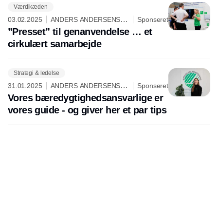
Værdikæden
03.02.2025
ANDERS ANDERSENS
Sponseret
RENGØRING
”Presset” til genanvendelse … et
cirkulært samarbejde
Strategi & ledelse
31.01.2025
ANDERS ANDERSENS
Sponseret
RENGØRING
Vores bæredygtighedsansvarlige er
vores guide - og giver her et par tips
Udgiver
Horisont Gruppen a/s
Strandlodsvej 44