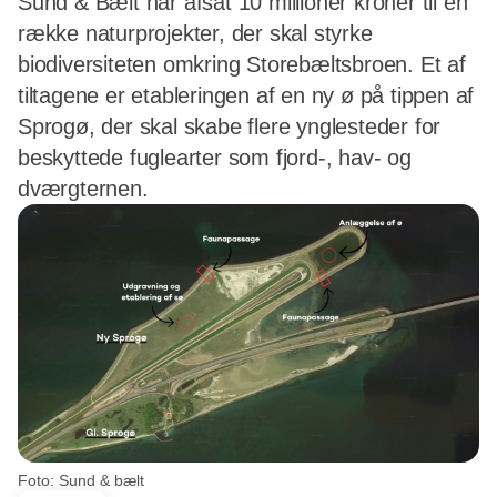
Sund & Bælt har afsat 10 millioner kroner til en
række naturprojekter, der skal styrke
biodiversiteten omkring Storebæltsbroen. Et af
tiltagene er etableringen af en ny ø på tippen af
Sprogø, der skal skabe flere ynglesteder for
beskyttede fuglearter som fjord-, hav- og
dværgternen.
Foto: Sund & bælt