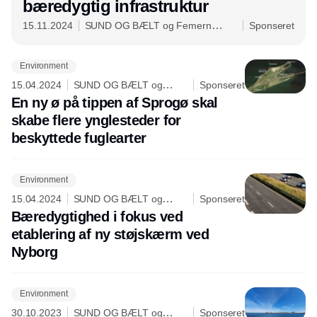
bæredygtig infrastruktur
15.11.2024
SUND OG BÆLT og Femern
Sponseret
forbindelsen
Environment
15.04.2024
SUND OG BÆLT og
Sponseret
Femern forbindelsen
En ny ø på tippen af Sprogø skal
skabe flere ynglesteder for
beskyttede fuglearter
Environment
15.04.2024
SUND OG BÆLT og
Sponseret
Femern forbindelsen
Bæredygtighed i fokus ved
etablering af ny støjskærm ved
Nyborg
Environment
30.10.2023
SUND OG BÆLT og
Sponseret