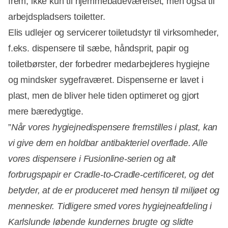
frem, ikke kun til hjemmebadeværelset, men også til
arbejdspladsers toiletter.
Elis udlejer og servicerer toiletudstyr til virksomheder,
f.eks. dispensere til sæbe, håndsprit, papir og
toiletbørster, der forbedrer medarbejderes hygiejne
og mindsker sygefraværet. Dispenserne er lavet i
plast, men de bliver hele tiden optimeret og gjort
mere bæredygtige.
”
Når vores hygiejnedispensere fremstilles i plast, kan
vi give dem en holdbar antibakteriel overflade. Alle
vores dispensere i Fusionline-serien og alt
forbrugspapir er Cradle-to-Cradle-certificeret, og det
betyder, at de er produceret med hensyn til miljøet og
mennesker. Tidligere smed vores hygiejneafdeling i
Karlslunde løbende kundernes brugte og slidte