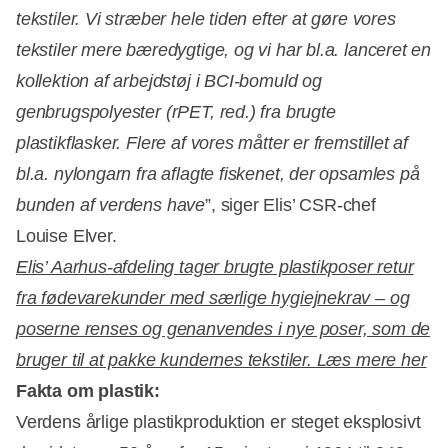
tekstiler. Vi stræber hele tiden efter at gøre vores
tekstiler mere bæredygtige, og vi har bl.a. lanceret en
kollektion af arbejdstøj i BCI-bomuld og
genbrugspolyester (rPET, red.) fra brugte
plastikflasker. Flere af vores måtter er fremstillet af
bl.a. nylongarn fra aflagte fiskenet, der opsamles på
bunden af verdens have
”, siger Elis’ CSR-chef
Louise Elver.
Elis’ Aarhus-afdeling tager brugte plastikposer retur
fra fødevarekunder med særlige hygiejnekrav – og
poserne renses og genanvendes i nye poser, som de
bruger til at pakke kundernes tekstiler. Læs mere her
Fakta om plastik:
Verdens årlige plastikproduktion er steget eksplosivt