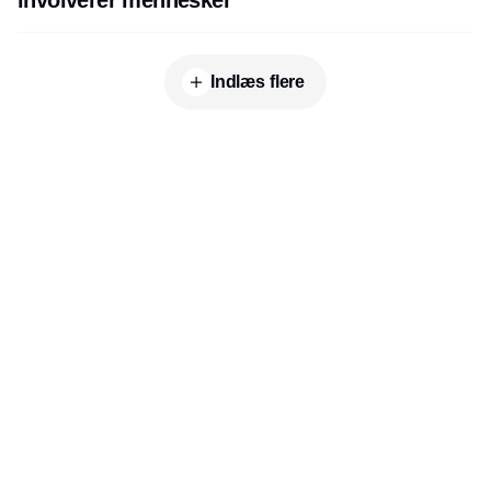
Indlæs flere
Udgiver
Horisont Gruppen a/s
Strandlodsvej 44
2300 København S
Telefon:
53506060
www.horisontgruppen.dk
Indhold
Environment
Strategi og
Partnere
Governance
ledelse
RSS-feed