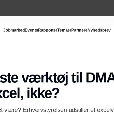
Jobmarked
Events
Rapporter
Temaer
Partnere
Nyhedsbrev
ste værktøj til D
cel, ikke?
 være? Erhvervstyrelsen udstiller et excelvæ