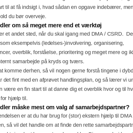
art til at få indsigt i, hvad sådan en opgave indebærer, me
hold du bør overveje.
ndler om
så
meget mere end et værktøj
ter et andet sted, når du skal igang med DMA / CSRD. Der
som eksempelvis (ledelses-)involvering, organisering,
cer, overblik, forståelse, prioritering og meget mere og i
nternt samarbejde på kryds og tværs.
at komme derhen, så vil nogen gerne forstå tingene i dybd
r det fint med en afprøvet handlingsplan, og så lærer vi u
 være en fin start til at danne dig et overblik hvor og til h
for hjælp til.
dler måske mest om valg af samarbejdspartner?
endelsen er at du har brug for (stor) ekstern hjælp til DM
n, så vil det handle om at finde den rette samarbejdspart