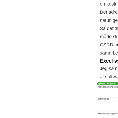
omkostni
Det adre
naturlige
Så det d
måde ska
CSRD pro
samarbej
Excel v
Jeg samm
af softw