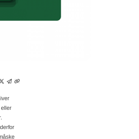
iver
eller
.
derfor
 måske