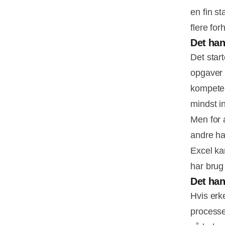
en fin st
flere for
Det ha
Det star
opgaver 
kompeten
mindst i
Men for 
andre ha
Excel kan
har brug 
Det han
Hvis erk
processe