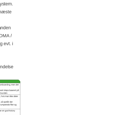
system.
 næste
 anden
 DMA /
 evt. i
endelse