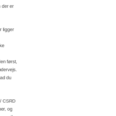
n der er
 ligger
kke
en først,
ndervejs.
vad du
A / CSRD
ner, og