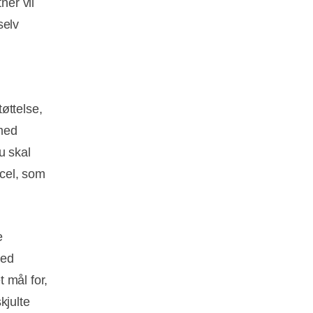
er vil
selv
øttelse,
med
u skal
cel, som
e
med
 mål for,
kjulte