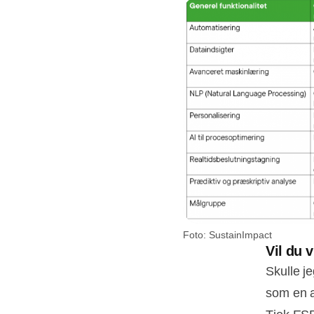
Foto: SustainImpact
Vil du
Skulle j
som en a