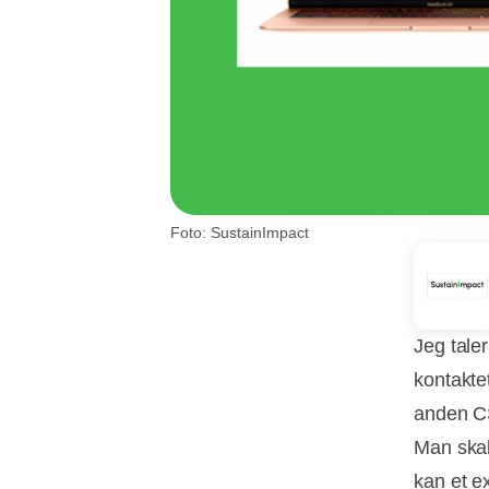
Foto: SustainImpact
Jeg taler
kontaktet
anden CS
Man skal
kan et e