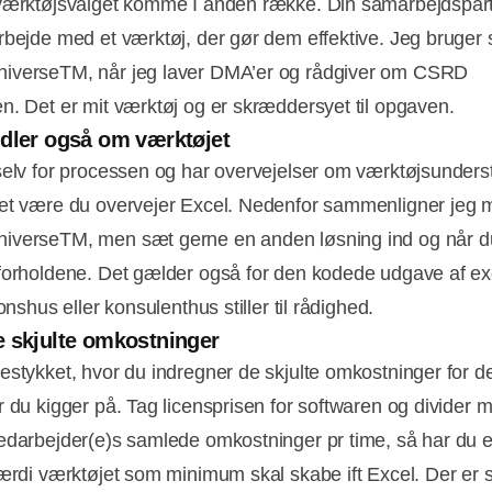
værktøjsvalget komme I anden række. Din samarbejdspartn
rbejde med et værktøj, der gør dem effektive. Jeg bruger 
iverseTM, når jeg laver DMA’er og rådgiver om CSRD
n. Det er mit værktøj og er skræddersyet til opgaven.
dler også om værktøjet
selv for processen og har overvejelser om værktøjsunderst
et være du overvejer Excel. Nedenfor sammenligner jeg 
verseTM, men sæt gerne en anden løsning ind og når d
forholdene. Det gælder også for den kodede udgave af ex
ionshus eller konsulenthus stiller til rådighed.
 skjulte omkostninger
estykket, hvor du indregner de skjulte omkostninger for d
r du kigger på. Tag licensprisen for softwaren og divider 
edarbejder(e)s samlede omkostninger pr time, så har du et
værdi værktøjet som minimum skal skabe ift Excel. Der er s