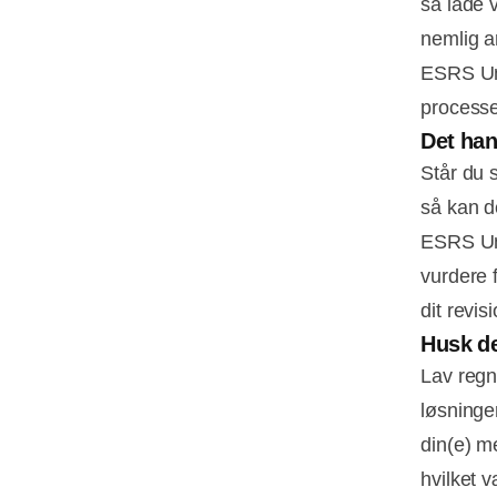
så lade 
nemlig a
ESRS Un
processe
Det han
Står du 
så kan d
ESRS Uni
vurdere 
dit revis
Husk de
Lav regn
løsninge
din(e) m
hvilket 