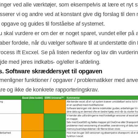
nger ved alle værktøjer, som eksempelvis at lære et nyt 
sserer vi og andre ved at konstant give dig forslag til den
 opgave og guides til forståelse af systemet.
u skal vurdere er om der er noget sparet, vundet eller på
ber fordele, når du vælger software til at understøtte din
cess ift Excxel. Se på listen nedenfor og lav din vurdering
de med jeres indkøbs- og/eller it-afdeling.
s. Software skræddersyet til opgaven
enligner funktioner / opgaver / problematikker med anv
are og ikke de konkrete rapporteringskrav.