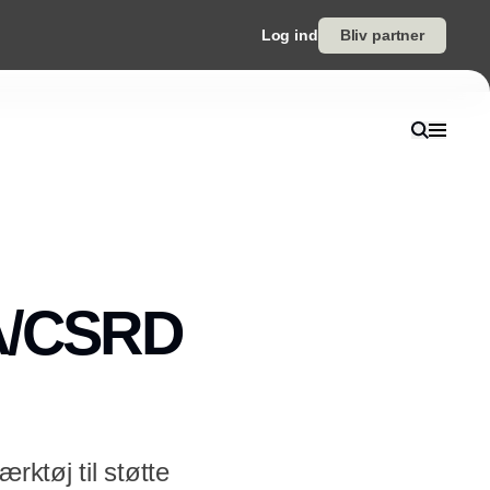
Log ind
Bliv partner
MA/CSRD
rktøj til støtte