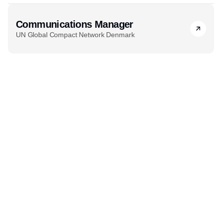
Communications Manager
UN Global Compact Network Denmark
Udgiver
Horisont Gruppen a/s
Strandlodsvej 44
2300 København S
Telefon:
53506060
www.horisontgruppen.dk
Indhold
Environment
Strategi og
Partnere