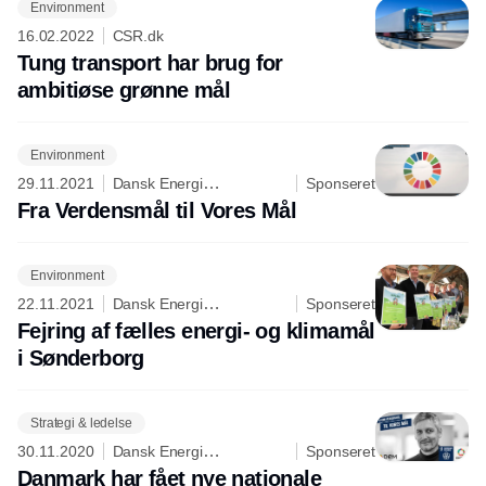
Environment
16.02.2022
CSR.dk
Tung transport har brug for
ambitiøse grønne mål
Environment
29.11.2021
Dansk Energi
Sponseret
Management
Fra Verdensmål til Vores Mål
Environment
22.11.2021
Dansk Energi
Sponseret
Management
Fejring af fælles energi- og klimamål
i Sønderborg
Strategi & ledelse
30.11.2020
Dansk Energi
Sponseret
Management
Danmark har fået nye nationale