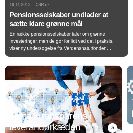
19.11.2013
CSR.dk
Pensionsselskaber undlader at
sætte klare grønne mål
En række pensionsselskaber taler om grønne
investeringer, men de gør for lidt ved det i praksis,
viser ny undersøgelse fra Verdensnaturfonden
WWF.
Annonce
Tema: Transparens i
leverandørkæden