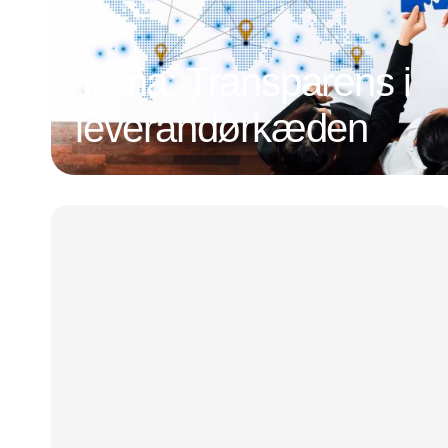
Tema: Transparens i
leverandørkæden