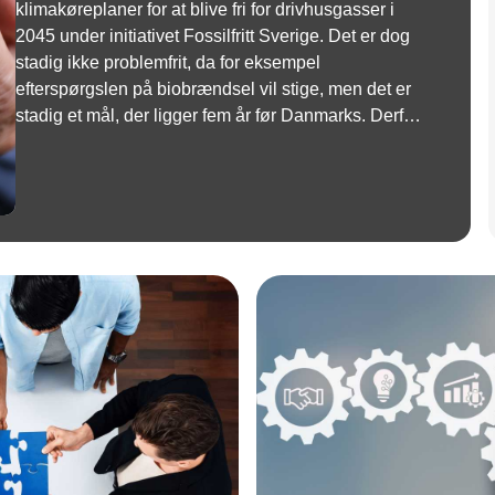
klimakøreplaner for at blive fri for drivhusgasser i
2045 under initiativet Fossilfritt Sverige. Det er dog
stadig ikke problemfrit, da for eksempel
efterspørgslen på biobrændsel vil stige, men det er
stadig et mål, der ligger fem år før Danmarks. Derfor
efterlyser ledende erhvervsrepræsentanter fra
Danmark lignende initiativer i Danmark.
Annonce