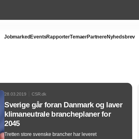
Jobmarked
Events
Rapporter
Temaer
Partnere
Nyhedsbrev
Annonce
28.03.2019
CSR.dk
Sverige går foran Danmark og laver
klimaneutrale brancheplaner for
2045
Tretten store svenske brancher har leveret