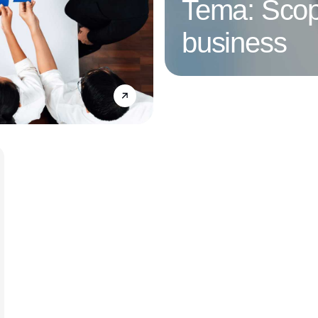
Tema: Scop
business
Annonce