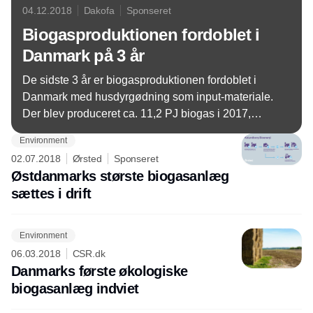
04.12.2018
Dakofa
Sponseret
Biogasproduktionen fordoblet i
Danmark på 3 år
De sidste 3 år er biogasproduktionen fordoblet i
Danmark med husdyrgødning som input-materiale.
Der blev produceret ca. 11,2 PJ biogas i 2017,
svarende til 7 % af indenlandsk vedvarende
Environment
energiproduktion.
02.07.2018
Ørsted
Sponseret
Østdanmarks største biogasanlæg
sættes i drift
Environment
06.03.2018
CSR.dk
Danmarks første økologiske
biogasanlæg indviet