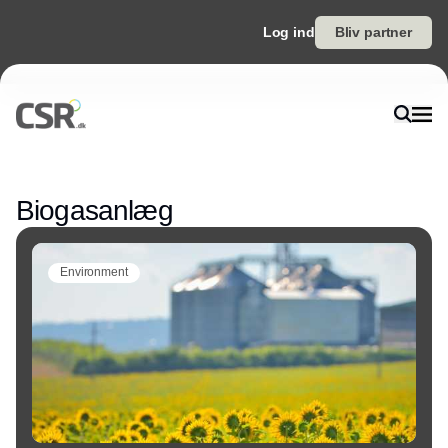
Log ind
Bliv partner
Annonce
Biogasanlæg
Environment