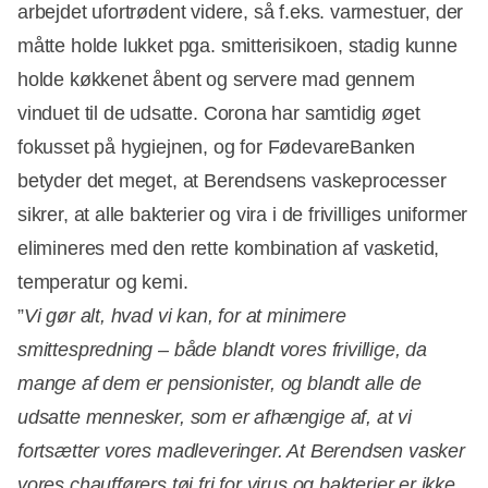
arbejdet ufortrødent videre, så f.eks. varmestuer, der
måtte holde lukket pga. smitterisikoen, stadig kunne
holde køkkenet åbent og servere mad gennem
vinduet til de udsatte. Corona har samtidig øget
fokusset på hygiejnen, og for FødevareBanken
betyder det meget, at Berendsens vaskeprocesser
sikrer, at alle bakterier og vira i de frivilliges uniformer
elimineres med den rette kombination af vasketid,
temperatur og kemi.
”
Vi gør alt, hvad vi kan, for at minimere
smittespredning – både blandt vores frivillige, da
mange af dem er pensionister, og blandt alle de
udsatte mennesker, som er afhængige af, at vi
fortsætter vores madleveringer. At Berendsen vasker
vores chaufførers tøj fri for virus og bakterier er ikke