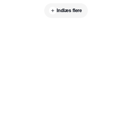
Indlæs flere
Udgiver
Horisont Gruppen a/s
Strandlodsvej 44
2300 København S
Telefon:
53506060
www.horisontgruppen.dk
Indhold
Environment
Strategi og
Partnere
Governance
ledelse
RSS-feed
Kommunikation
Værdikæden
Nyhedsbrev