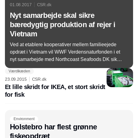
01.08.2017
CSR.dk
Nyt samarbejde skal sikre
bæredygtig produktion af rejer i
Vietnam
Ved at etablere kooperativer mellem familieejede
opdræt i Vietnam vil WWF Verdensnaturfonden i et
nyt samarbejde med Northcoast Seafoods DK sikre
en bæredygtig produktion af rejer.
Værdikæden
23.09.2015
CSR.dk
Et lille skridt for IKEA, et stort skridt
for fisk
Environment
Holstebro har flest grønne
fiskeopdræt