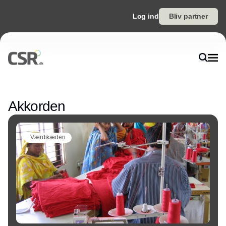
Log ind
Bliv partner
Annonce
Akkorden
Værdikæden