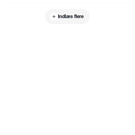
Indlæs flere
Udgiver
Horisont Gruppen a/s
Strandlodsvej 44
2300 København S
Telefon:
53506060
www.horisontgruppen.dk
Indhold
Environment
Strategi og
Partnere
Governance
ledelse
RSS-feed