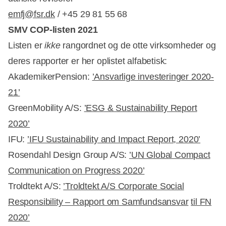
emfj@fsr.dk
/ +45 29 81 55 68
SMV COP-listen 2021
Listen er
ikke
rangordnet og de otte virksomheder og
deres rapporter er her oplistet alfabetisk:
AkademikerPension:
’Ansvarlige investeringer 2020-
21’
GreenMobility A/S:
’ESG & Sustainability Report
2020’
IFU:
’IFU Sustainability and Impact Report, 2020’
Rosendahl Design Group A/S:
’UN Global Compact
Communication on Progress 2020’
Troldtekt A/S:
’Troldtekt A/S Corporate Social
Responsibility – Rapport om Samfundsansvar
til FN
2020’