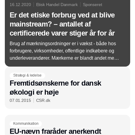
16.12.2020
Etisk Handel Danmark
Sponseret
Er det etiske forbrug ved at blive
mainstream? – antallet af
certificerede varer stiger år for år
Brug af mærkningsordninger er i vækst - både hos
forbrugere, virksomheder, offentlige indkøbere og
underleverandører. Mærkerne er blandt andet med
til at bygge bro mellem producenter og forbrugere.
Strategi & ledelse
Fremtidsønskerne for dansk
økologi er høje
07.01.2015
CSR.dk
Kommunikation
EU-nævn fraråder anerkendt