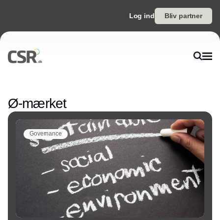
Log ind
Bliv partner
Annonce
Ø-mærket
Governance