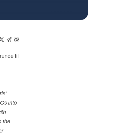
runde til
is’
Gs into
ith
s the
er