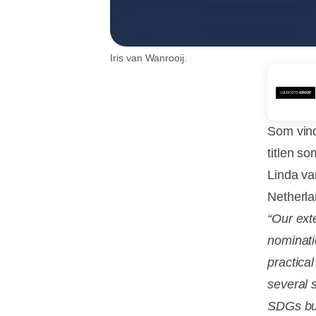
Iris van Wanrooij.
Som vinde
titlen s
Linda va
Netherla
“Our exte
nominati
practica
several 
SDGs but