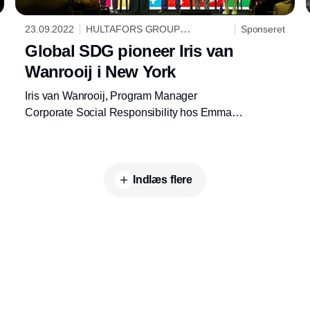
23.09.2022
HULTAFORS GROUP
Sponseret
DANMARK A/S
Global SDG pioneer Iris van
Wanrooij i New York
Iris van Wanrooij, Program Manager
Corporate Social Responsibility hos Emma
Safety Footwear, deltog i Private Sector
Forum of United Nations Global Compact i
New York!
Indlæs flere