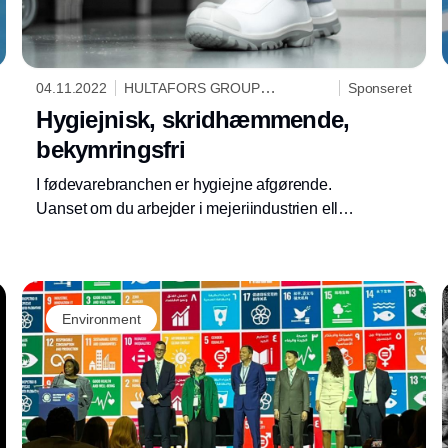
04.11.2022
HULTAFORS GROUP
Sponseret
DANMARK A/S
Hygiejnisk, skridhæmmende,
bekymringsfri
I fødevarebranchen er hygiejne afgørende.
Uanset om du arbejder i mejeriindustrien eller
i et fødevareforarbejdningsanlæg er vores
vaskbare, åndbare sko ideelle.
Environment