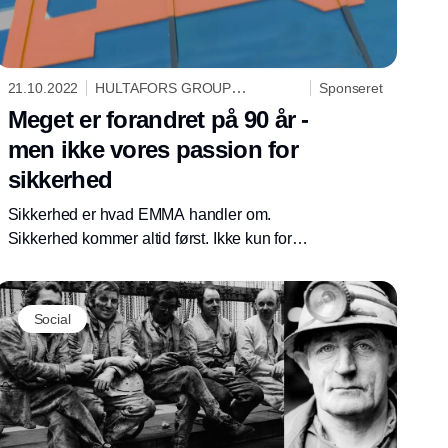
21.10.2022
HULTAFORS GROUP
Sponseret
DANMARK A/S
Meget er forandret på 90 år -
men ikke vores passion for
sikkerhed
Sikkerhed er hvad EMMA handler om.
Sikkerhed kommer altid først. Ikke kun for
vores medarbejdere på tværs af hele
organisationen, men selvfølgelig også for
vores kunder.
Social