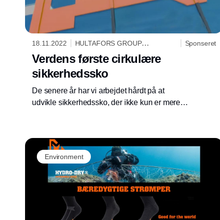
18.11.2022
HULTAFORS GROUP
Sponseret
DANMARK A/S
Verdens første cirkulære
sikkerhedssko
De senere år har vi arbejdet hårdt på at
udvikle sikkerhedssko, der ikke kun er mere
sikre, men også cirkulære. Med succes! Det er
lykkedes os at udvikle de første cirkulære
sikkerhedssko i verden.
Environment