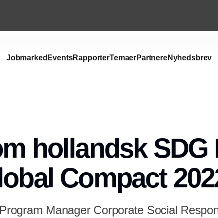
Jobmarked
Events
Rapporter
Temaer
Partnere
Nyhedsbrev
om hollandsk SDG 
lobal Compact 202
, Program Manager Corporate Social Respon