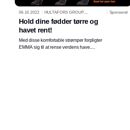
06.10.2022
HULTAFORS GROUP
Sponseret
DANMARK A/S
Hold dine fødder tørre og
havet rent!
Med disse komfortable strømper forpligter
EMMA sig til at rense verdens have.
Strømperne er lavet af genvundne fiskenet og
BCI-bomuld. Så de er ikke kun gode for dine
fødder, men også for miljøet.