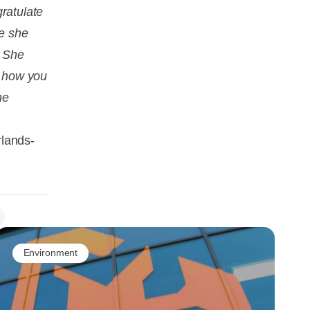
ratulate
ve she
. She
, how you
he
rlands-
Environment