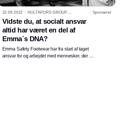
22.09.2022
HULTAFORS GROUP
Sponseret
DANMARK A/S
Vidste du, at socialt ansvar
altid har været en del af
Emma´s DNA?
Emma Safety Footwear har fra start af taget
ansvar for og arbejdet med mennesker, der er
mere sårbare på jobmarkedet. Baggrunden for
dette er en unik historie.