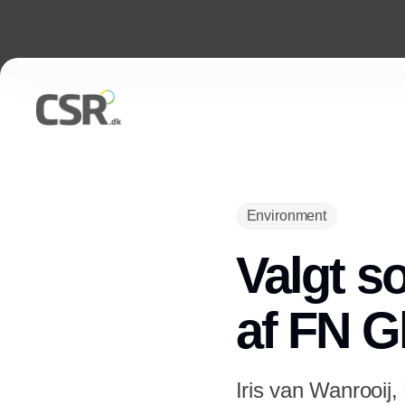
Environment
Valgt s
af FN G
Iris van Wanrooij