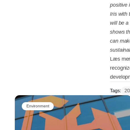
positive
Iris with
will be 
shows th
can make
sustainab
Læs mere
recogniz
develop
Tags:
20
Environment