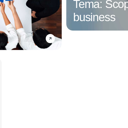
Tema: Scop
business
Annonce