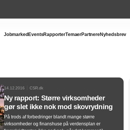
Jobmarked
Events
Rapporter
Temaer
Partnere
Nyhedsbrev
Annonce
14.12.2016
CSR.dk
Ny rapport: Større virksomheder
gør slet ikke nok mod skovrydning
På trods af forbedringer blandt mange større
virksomheder og finanshuse på verdensplan er