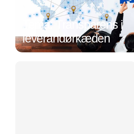
Tema: Transparens i
leverandørkæden