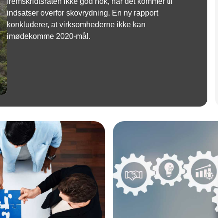
fremskridtsraten ikke god nok, når det kommer til
indsatser overfor skovrydning. En ny rapport
konkluderer, at virksomhederne ikke kan
imødekomme 2020-mål.
Annonce