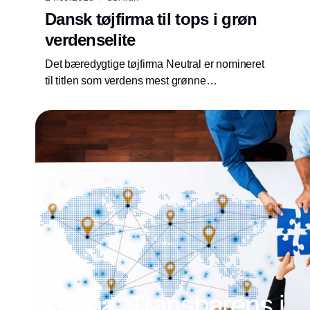
Dansk tøjfirma til tops i grøn
verdenselite
Det bæredygtige tøjfirma Neutral er nomineret
til titlen som verdens mest grønne
virksomhed. Dermed er den danske
virksomhed i top ti på verdensplan.
Tema: Transparens i