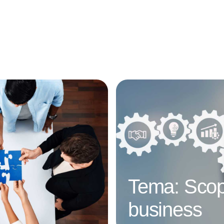
Annonce
Tema: Scop
business