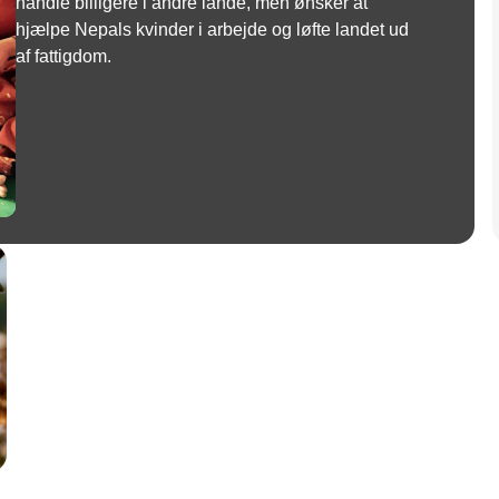
handle billigere i andre lande, men ønsker at
hjælpe Nepals kvinder i arbejde og løfte landet ud
af fattigdom.