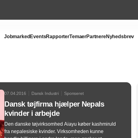
Jobmarked
Events
Rapporter
Temaer
Partnere
Nyhedsbrev
Annonce
07.04.2016
Dansk Industri
Sponseret
Dansk tøjfirma hjælper Nepals
kvinder i arbejde
Den danske tøjvirksomhed Aiayu køber kashmiruld
fra nepalesiske kvinder. Virksomheden kunne