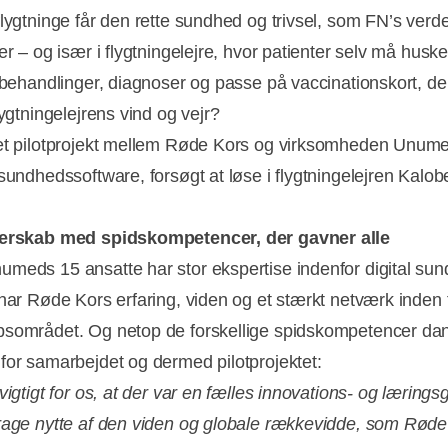
flygtninge får den rette sundhed og trivsel, som FN’s ver
er – og især i flygtningelejre, hvor patienter selv må husk
e behandlinger, diagnoser og passe på vaccinationskort, de
lygtningelejrens vind og vejr?
et pilotprojekt mellem Røde Kors og virksomheden Unume
sundhedssoftware, forsøgt at løse i flygtningelejren Kalobe
nerskab med spidskompetencer, der gavner alle
meds 15 ansatte har stor ekspertise indenfor digital su
 har Røde Kors erfaring, viden og et stærkt netværk inden 
sområdet. Og netop de forskellige spidskompetencer d
for samarbejdet og dermed pilotprojektet:
vigtigt for os, at der var en fælles innovations- og lærings
rage nytte af den viden og globale rækkevidde, som Røde