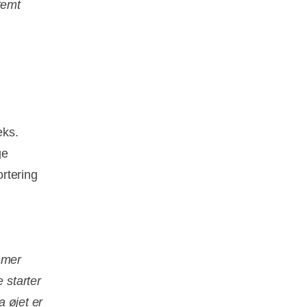
temt
,
eks.
ge
rtering
mmer
 starter
a øjet er