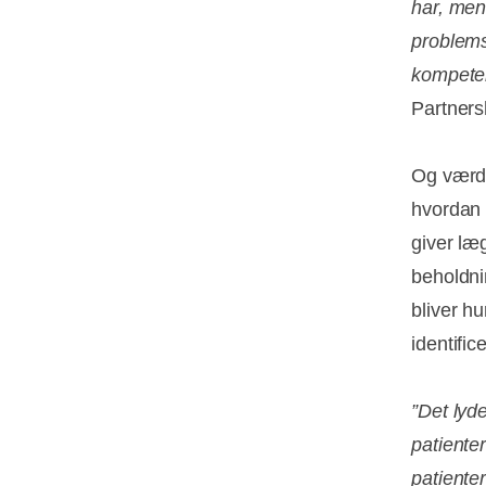
har, men
problems
kompeten
Partners
Og værd
hvordan 
giver læ
beholdni
bliver hu
identific
”Det lyd
patienter
patienter