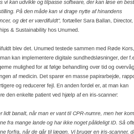
s vi kan udvikle og tilpasse software, der kan løse en bes
tilling. På den måde kan vi drage nytte af hinandens
cer, og det er værdifuldt”,
fortæller Sara Ballan, Director,
hips & Sustainability hos Unumed.
ifuldt blev det. Unumed testede sammen med Røde Kors
man kan implementere digitale sundhedsløsninger, der f.
gerne mulighed for at følge behandling over tid og overvå
ngen af medicin. Det sparer en masse papirarbejde, rappo
rtigere og reducerer fejl. En anden fordel er, at man kan
ere den enkelte patient ved hjælp af en iris-scanner:
er lidt banalt, når man er vant til CPR-numre, men her ko
ne fra mange lande og har ikke noget pålideligt ID. Så ofte
ne forfra, når de går til lægen. Vi bruger en iris-scanner, d