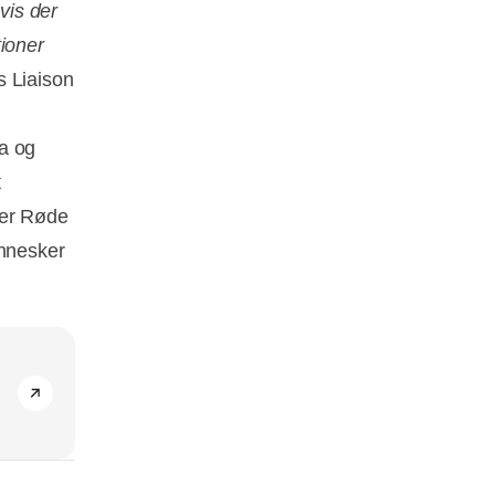
vis der
tioner
s Liaison
ta og
t
vner Røde
nnesker