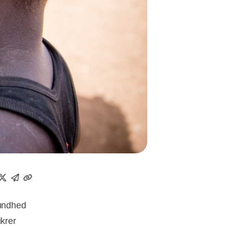
sundhed
krer