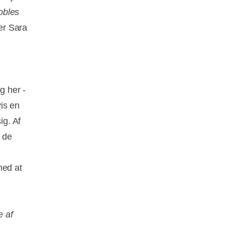
kobles
rer Sara
g her -
is en
ig. Af
r de
med at
e af