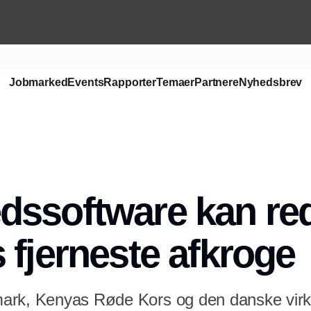
Jobmarked
Events
Rapporter
Temaer
Partnere
Nyhedsbrev
ssoftware kan redd
 fjerneste afkroge
ark, Kenyas Røde Kors og den danske vi