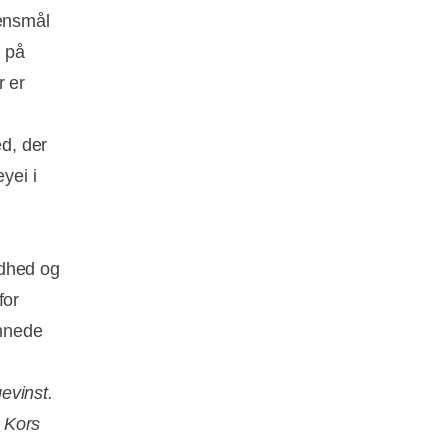
densmål
e på
r er
d, der
yei i
ndhed og
for
annede
gevinst.
 Kors