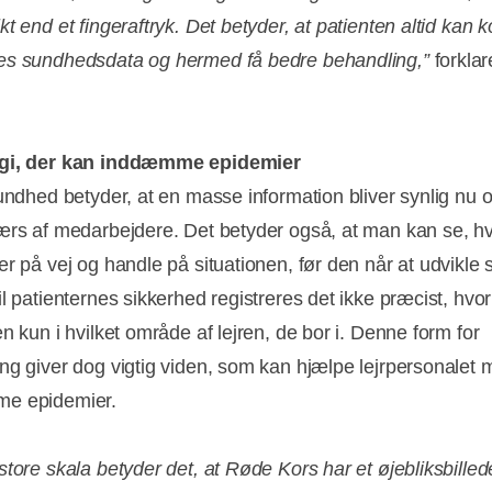
t end et fingeraftryk. Det betyder, at patienten altid kan 
es sundhedsdata og hermed få bedre behandling,”
forkla
gi, der kan inddæmme epidemier
sundhed betyder, at en masse information bliver synlig nu o
ærs af medarbejdere. Det betyder også, at man kan se, hv
r på vej og handle på situationen, før den når at udvikle s
l patienternes sikkerhed registreres det ikke præcist, hvo
n kun i hvilket område af lejren, de bor i. Denne form for
ng giver dog vigtig viden, som kan hjælpe lejrpersonalet 
e epidemier.
store skala betyder det, at Røde Kors har et øjebliksbilled