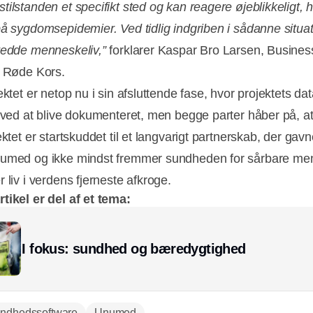
ilstanden et specifikt sted og kan reagere øjeblikkeligt, h
på sygdomsepidemier. Ved tidlig indgriben i sådanne situa
redde menneskeliv,”
forklarer Kaspar Bro Larsen, Busines
i Røde Kors.
ektet er netop nu i sin afsluttende fase, hvor projektets da
r ved at blive dokumenteret, men begge parter håber på, a
ektet er startskuddet til et langvarigt partnerskab, der ga
numed og ikke mindst fremmer sundheden for sårbare me
 liv i verdens fjerneste afkroge.
tikel er del af et tema:
I fokus: sundhed og bæredygtighed
ndhedssoftware
Unumed