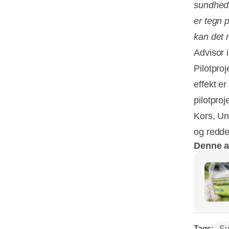
sundhedst
er tegn 
kan det 
Advisor 
Pilotproj
effekt e
pilotproj
Kors, U
og redder
Denne ar
Tags:
Su