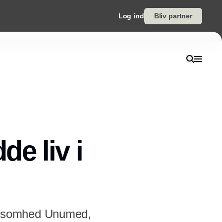
Log ind
Bliv partner
e liv i
rksomhed Unumed,