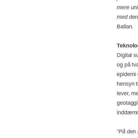
mere unik
med der
Ballan.
Teknolo
Digital 
og på tv
epidemi e
hensyn ti
lever, me
geotaggi
inddæmm
”På den 