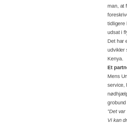
man, at 
foreskriv
tidliger
udsat i f
Det har 
udvikler 
Kenya.
Et part
Mens Unu
service,
nødhjælp
grobund 
”Det var 
Vi kan d