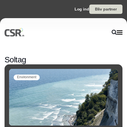
Log ind
Bliv partner
Annonce
Soltag
Environment