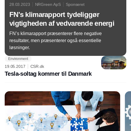
28.03.2023
NRGreen ApS
Sponseret
FN's klimarapport tydeliggør
vigtigheden af vedvarende energi
FN’s klimarapport præsenterer flere negative
resultater, men præsenterer også essentielle
løsninger.
Environment
19.05.2017
CSR.dk
Tesla-soltag kommer til Danmark
Annonce