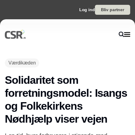
Log ind
Bliv partner
Værdikæden
Solidaritet som
forretningsmodel: Isangs
og Folkekirkens
Nødhjælp viser vejen