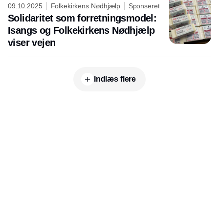
09.10.2025
Folkekirkens Nødhjælp
Sponseret
Solidaritet som forretningsmodel:
Isangs og Folkekirkens Nødhjælp
viser vejen
Indlæs flere
Udgiver
Horisont Gruppen a/s
Strandlodsvej 44
2300 København S
Telefon:
53506060
www.horisontgruppen.dk