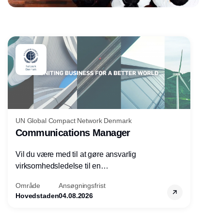
Annonce
UN Global Compact Network Denmark
Communications Manager
Vil du være med til at gøre ansvarlig
virksomhedsledelse til en
konkurrencefordel for danske
Område
Ansøgningsfrist
virksomheder?
Hovedstaden
04.08.2026