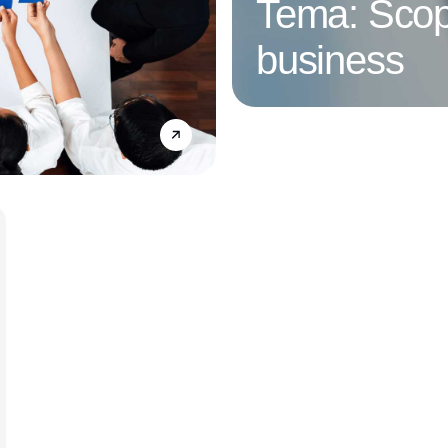
Tema: Scop
business
Annonce