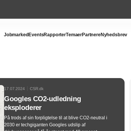
Jobmarked
Events
Rapporter
Temaer
Partnere
Nyhedsbrev
Annonce
17.07.2024
CSR.dk
Googles CO2-udledning
eksploderer
På trods af sin forpligtelse til at blive CO2-neutral i
2030 er techgiganten Googles udslip af