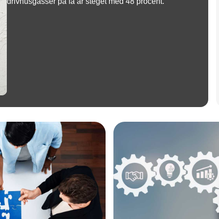
drivhusgasser på få år steget med 48 procent.
Annonce