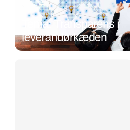
Tema: Transparens i
leverandørkæden