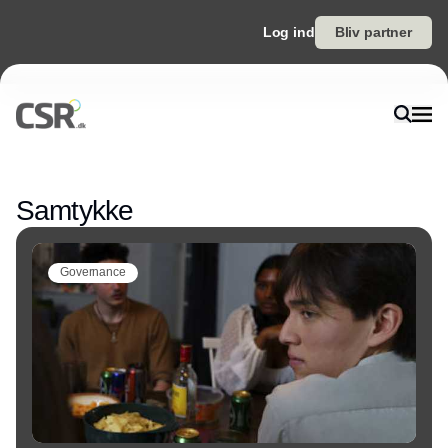
Log ind
Bliv partner
Annonce
Samtykke
Governance