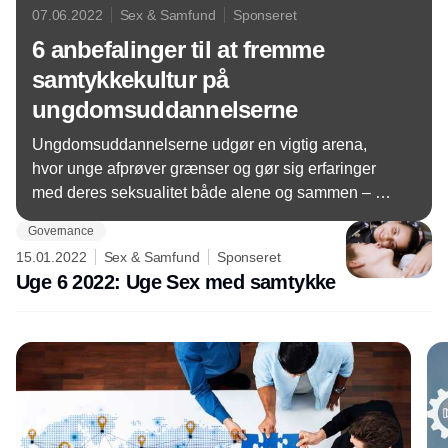
07.06.2022
Sex & Samfund
Sponseret
6 anbefalinger til at fremme
samtykkekultur på
ungdomsuddannelserne
Ungdomsuddannelserne udgør en vigtig arena,
hvor unge afprøver grænser og gør sig erfaringer
med deres seksualitet både alene og sammen – og
måske for første gang.
Governance
15.01.2022
Sex & Samfund
Sponseret
Uge 6 2022: Uge Sex med samtykke
Annonce