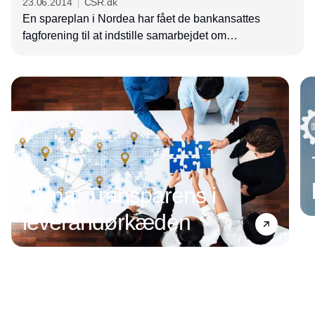
23.06.2014
CSR.dk
En spareplan i Nordea har fået de bankansattes
fagforening til at indstille samarbejdet om
udformningen af koncernens CSR-indsatser.
Annonce
Tema: Transparens i
leverandørkæden
Annonce
Annonce