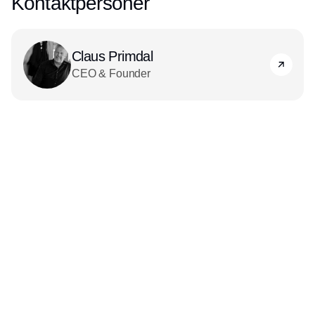
Kontaktpersoner
Claus Primdal
CEO & Founder
Udgiver
Horisont Gruppen a/s
Strandlodsvej 44
2300 København S
Telefon:
53506060
www.horisontgruppen.dk
Indhold