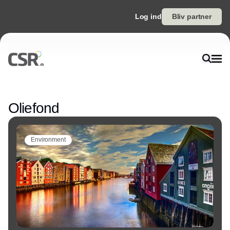
Log ind
Bliv partner
Annonce
Oliefond
Environment