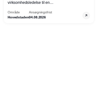
virksomhedsledelse til en
konkurrencefordel for danske
Område
Ansøgningsfrist
virksomheder?
Hovedstaden
04.08.2026
Annonce
Udgiver
Horisont Gruppen a/s
Strandlodsvej 44
2300 København S
Telefon:
53506060
www.horisontgruppen.dk
Indhold