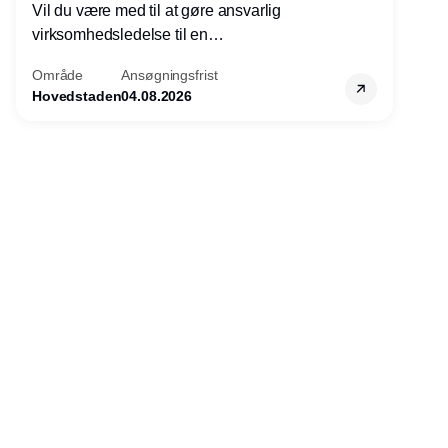
Vil du være med til at gøre ansvarlig
virksomhedsledelse til en
konkurrencefordel for danske
Område
Ansøgningsfrist
virksomheder?
Hovedstaden
04.08.2026
Annonce
Udgiver
Horisont Gruppen a/s
Strandlodsvej 44
2300 København S
Telefon:
53506060
www.horisontgruppen.dk