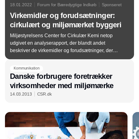
18.01.2022
Forum for Bæredygtige Indkøb
Sponseret
Virkemidler og forudsætninger:
cirkulært og miljømærket byggeri
Miljøstyrelsens Center for Cirkulær Kemi netop
udgivet en analyserapport, der blandt andet
beskriver de virkemidler og forudsætninger, der
øger chancen for at lykkes med cirkulært og
miljømærket byggeri.
Kommunikation
Danske forbrugere foretrækker
virksomheder med miljømærke
14.03.2013
CSR.dk
Annonce