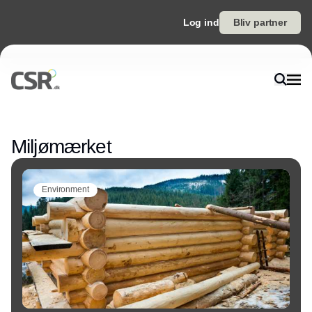
Log ind
Bliv partner
Annonce
Miljømærket
Environment