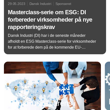
29.05.2023
Dansk Industri
Sponseret
Masterclass-serie om ESG: DI
forbereder virksomheder på nye
rapporteringskrav
Dansk Industri (DI) har i de seneste måneder
afholdt en ESG Masterclass-serie for virksomheder
for at forberede dem på de kommende EU-
standarder for bæredygtighedsrapportering.
Annonce
Masterclassen bestod af fire sessioner, hvor
virksomheder fik mulighed for at dykke ned i
forskellige aspekter af ESG: væsentlighed, miljø
(E), sociale forhold (S) og selskabsledelse (G).
Tema: Transparens i