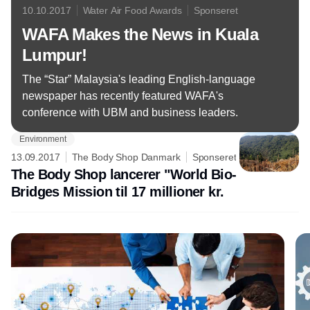
10.10.2017
Water Air Food Awards
Sponseret
WAFA Makes the News in Kuala
Lumpur!
The “Star” Malaysia's leading English-language
newspaper has recently featured WAFA's
Environment
13.09.2017
The Body Shop Danmark
Sponseret
The Body Shop lancerer "World Bio-
Bridges Mission til 17 millioner kr.
Annonce