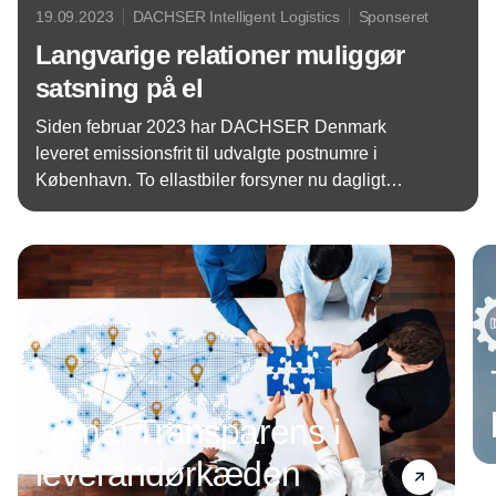
19.09.2023
DACHSER Intelligent Logistics
Sponseret
Langvarige relationer muliggør
satsning på el
Siden februar 2023 har DACHSER Denmark
leveret emissionsfrit til udvalgte postnumre i
København. To ellastbiler forsyner nu dagligt
virksomheder i Hovedstaden med varer, men hvad
Annonce
er fremtiden inden for grøn transport? Ifølge
logistikleverandøren må den grønne omstilling i
transportbranchen ske gradvist for virkelig at være
bæredygtig.
Tema: Transparens i
leverandørkæden