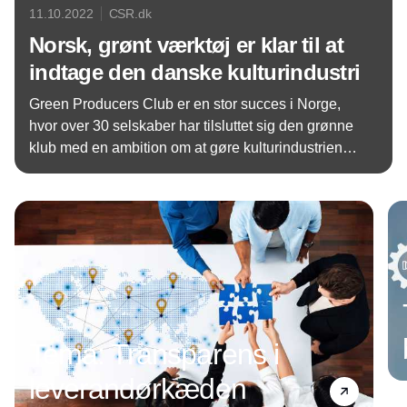
11.10.2022
CSR.dk
Norsk, grønt værktøj er klar til at
indtage den danske kulturindustri
Green Producers Club er en stor succes i Norge,
hvor over 30 selskaber har tilsluttet sig den grønne
klub med en ambition om at gøre kulturindustrien
mere klimavenlig. Nu åbner nyt kontor i den danske
Annonce
hovedstad, hvor forventningerne er store.
Tema: Transparens i
leverandørkæden