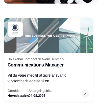
Annonce
UN Global Compact Network Denmark
Communications Manager
Vil du være med til at gøre ansvarlig
virksomhedsledelse til en
konkurrencefordel for danske
Område
Ansøgningsfrist
virksomheder?
Hovedstaden
04.08.2026